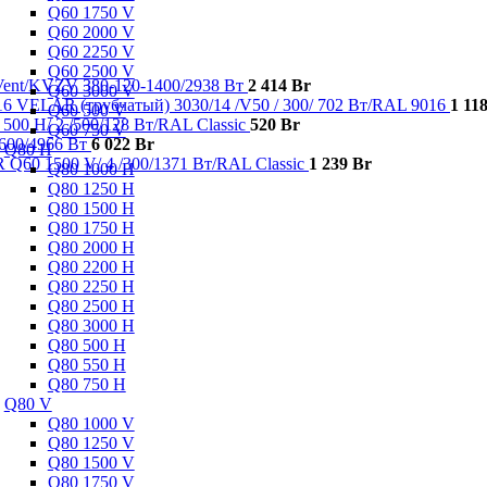
Q60 1750 V
Q60 2000 V
Q60 2250 V
Q60 2500 V
nt/KVZV 380-120-1400/2938 Вт
2 414
Br
Q60 3000 V
VELAR (трубчатый) 3030/14 /V50 / 300/ 702 Bт/RAL 9016
1 11
Q60 500 V
00 H/ 2 /500/128 Вт/RAL Classic
520
Br
Q60 750 V
600/4966 Вт
6 022
Br
Q80 H
Q60 1500 V/ 4 /300/1371 Вт/RAL Classic
1 239
Br
Q80 1000 H
Q80 1250 H
Q80 1500 H
Q80 1750 H
Q80 2000 H
Q80 2200 H
Q80 2250 H
Q80 2500 H
Q80 3000 H
Q80 500 H
Q80 550 H
Q80 750 H
Q80 V
Q80 1000 V
Q80 1250 V
Q80 1500 V
Q80 1750 V