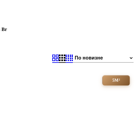
8
Br
5М²