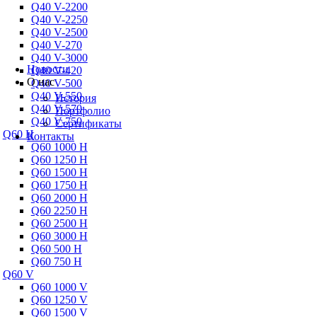
Q40 V-2200
Trox
Q40 V-2250
Salda
Q40 V-2500
VTS
Q40 V-270
Q40 V-3000
Новости
Q40 V-420
О нас
Q40 V-500
Q40 V-550
История
Q40 V-570
Портфолио
Q40 V-750
Сертификаты
Q60 H
Контакты
Q60 1000 H
Q60 1250 H
Q60 1500 H
Q60 1750 H
Q60 2000 H
Q60 2250 H
Q60 2500 H
Q60 3000 H
Q60 500 H
Q60 750 H
Q60 V
Q60 1000 V
Q60 1250 V
Q60 1500 V