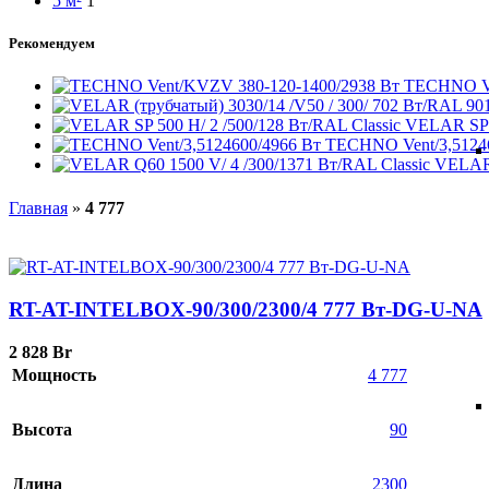
5 м²
1
Рекомендуем
TECHNO Ve
VELAR SP 5
TECHNO Vent/3,5124
VELAR 
Главная
»
4 777
RT-AT-INTELBOX-90/300/2300/4 777 Вт-DG-U-NA
2 828
Br
Мощность
4 777
Высота
90
Длина
2300