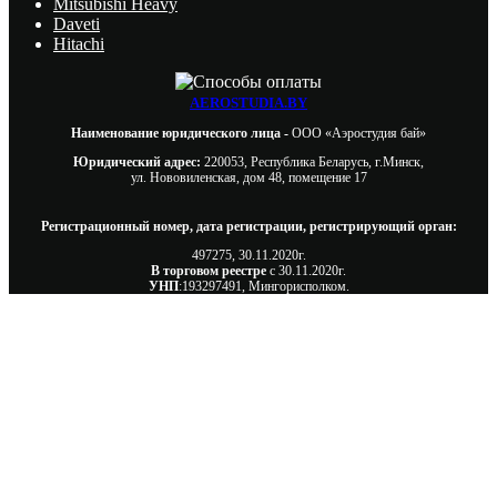
Mitsubishi Heavy
Daveti
Hitachi
AEROSTUDIA.BY
Наименование юридического лица -
ООО «Аэростудия бай»
Юридический адрес:
220053, Республика Беларусь, г.Минск,
ул. Нововиленская, дом 48, помещение 17
Регистрационный номер, дата регистрации, регистрирующий орган:
497275, 30.11.2020г.
В торговом реестре
с 30.11.2020г.
УНП
:193297491, Мингорисполком.
Сэкономьте Ваше время на подбор