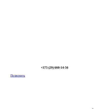
радиаторов!
Позвоните и мы: - рассчитаем требуемую мощность;
- предложим от 3х вариантов в разном дизайне и
ценовом диапазоне; - большой выбор в наличии и
под заказ;
Позвоните сейчас и получите
скидку от 5%
+375 (29) 660-14-56
Позвонить