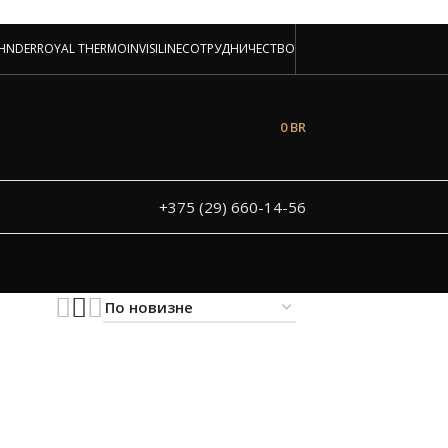
аторов!
HNDER
ROYAL THERMO
INVISILINE
СОТРУДНИЧЕСТВО
 и под заказ
0
BR
+375 (29) 660-14-56