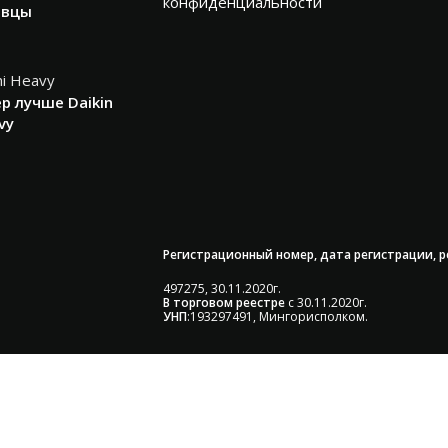
конфиденциальности
авцы
р лучше Daikin
vy
Регистрационный номер, дата регистрации, 
497275, 30.11.2020г.
В торговом реестре
с 30.11.2020г.
УНП
:193297491, Мингорисполком.