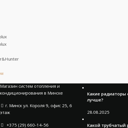
рм
Новости
Магазин систем отопления и
кондиционирования в Минске
Какие радиаторы
лучше?
г. Минск ул. Короля 9, офис 25, 6
28.08.2025
этаж
+375 (29) 660-14-56
Какой трубчатый 