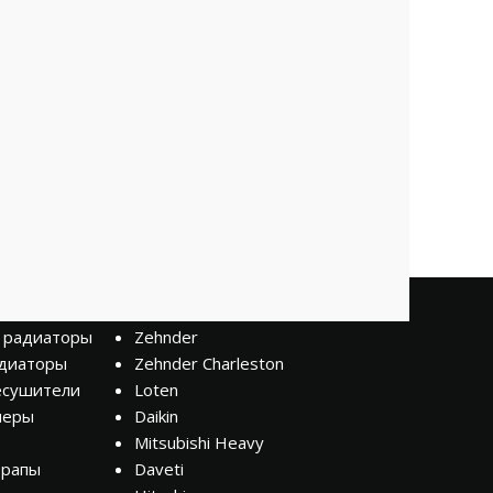
Бренды
 радиаторы
Zehnder
диаторы
Zehnder Charleston
есушители
Loten
неры
Daikin
Mitsubishi Heavy
трапы
Daveti