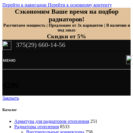
Перейти к навигации
Перейти к основному контенту
Сэкономим Ваше время на подбор
радиаторов!
Рассчитаем мощность | Предложим от 3х вариантов | В наличии и
под заказ
Скидки от 5%
375(29) 660-14-56
МЕНЮ
4296
Закрыть
Каталог
Арматура для радиаторов отопления
251
Радиаторы отопления
8533
Внутрипольные конвекторы
758