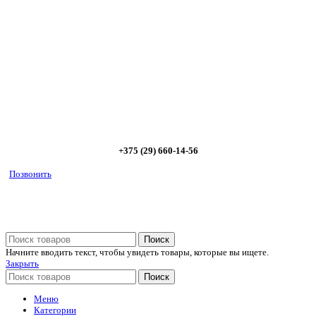
Позвоните и мы: - рассчитаем требуемую мощность; -
предложим от 3х вариантов в разном дизайне и ценовом
диапазоне; - большой выбор в наличии и под заказ;
Позвоните сейчас и получите скидку от
5%
+375 (29) 660-14-56
Позвонить
Поиск
Начните вводить текст, чтобы увидеть товары, которые вы ищете.
Закрыть
Поиск
Меню
Категории