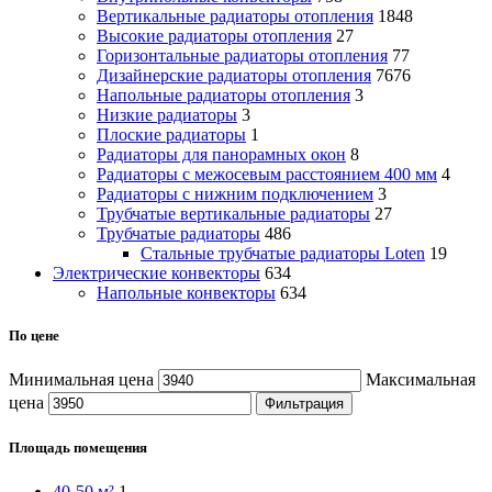
Вертикальные радиаторы отопления
1848
Высокие радиаторы отопления
27
Горизонтальные радиаторы отопления
77
Дизайнерские радиаторы отопления
7676
Напольные радиаторы отопления
3
Низкие радиаторы
3
Плоские радиаторы
1
Радиаторы для панорамных окон
8
Радиаторы с межосевым расстоянием 400 мм
4
Радиаторы с нижним подключением
3
Трубчатые вертикальные радиаторы
27
Трубчатые радиаторы
486
Cтальные трубчатые радиаторы Loten
19
Электрические конвекторы
634
Напольные конвекторы
634
По цене
Минимальная цена
Максимальная
цена
Фильтрация
Площадь помещения
40-50 м²
1