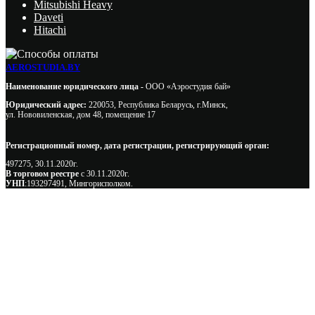
Mitsubishi Heavy
Daveti
Hitachi
AEROSTUDIA.BY
Наименование юридического лица -
ООО «Аэростудия бай»
Юридический адрес:
220053, Республика Беларусь, г.Минск,
ул. Нововиленская, дом 48, помещение 17
Регистрационный номер, дата регистрации, регистрирующий орган:
497275, 30.11.2020г.
В торговом реестре
с 30.11.2020г.
УНП
:193297491, Мингорисполком.
Сэкономьте Ваше время на подбор
радиаторов!