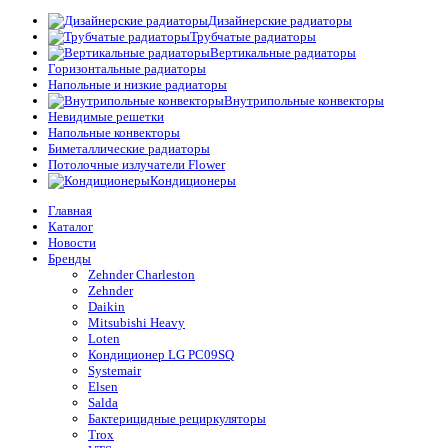
Дизайнерские радиаторы
Трубчатые радиаторы
Вертикальные радиаторы
Горизонтальные радиаторы
Напольные и низкие радиаторы
Внутрипольные конвекторы
Невидимые решетки
Напольные конвекторы
Биметаллические радиаторы
Потолочные излучатели Flower
Кондиционеры
Главная
Каталог
Новости
Бренды
Zehnder Charleston
Zehnder
Daikin
Mitsubishi Heavy
Loten
Кондиционер LG PC09SQ
Systemair
Elsen
Salda
Бактерицидные рециркуляторы
Trox