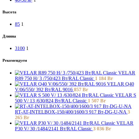
Высота
85
1
Длинна
3100
1
Рекомендуем
VELAR
R89 750 H/ 3 /750/423 Вт/RAL Classic
1 184
Br
VELAR Q40
V/06/550/ 392 Bт/RAL 9016
857
Br
VELAR S
500 V/ 13 /630/824 Вт/RAL Classic
1 507
Br
RT-AT-INTELBOX-150/400/1600/3 917 Вт-DG-U-NA
3
265
Br
VELAR
P30 V/ 30 /1484/2141 Вт/RAL Classic
3 036
Br