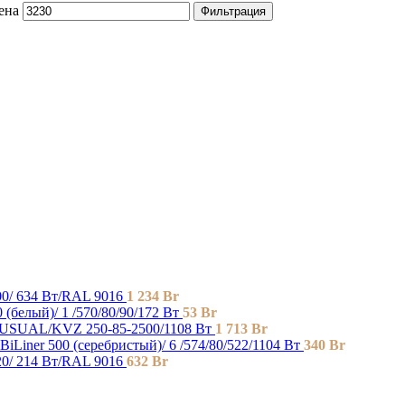
ена
Фильтрация
0/ 634 Bт/RAL 9016
1 234
Br
00 (белый)/ 1 /570/80/90/172 Вт
53
Br
SUAL/KVZ 250-85-2500/1108 Вт
1 713
Br
BiLiner 500 (серебристый)/ 6 /574/80/522/1104 Вт
340
Br
0/ 214 Bт/RAL 9016
632
Br