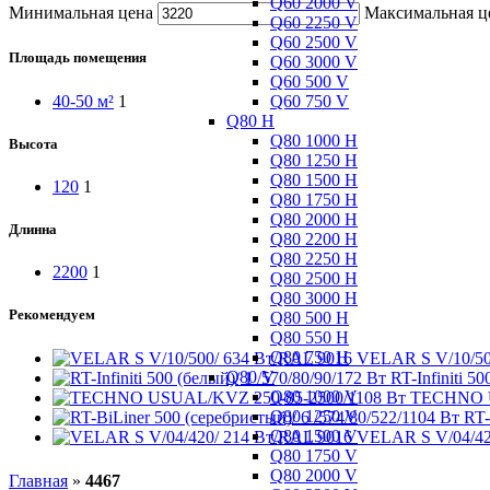
Q60 2000 V
Минимальная цена
Максимальная ц
Q60 2250 V
Q60 2500 V
Площадь помещения
Q60 3000 V
Q60 500 V
Q60 750 V
40-50 м²
1
Q80 H
Q80 1000 H
Высота
Q80 1250 H
Q80 1500 H
120
1
Q80 1750 H
Q80 2000 H
Длинна
Q80 2200 H
Q80 2250 H
2200
1
Q80 2500 H
Q80 3000 H
Рекомендуем
Q80 500 H
Q80 550 H
Q80 750 H
VELAR S V/10/50
Q80 V
RT-Infiniti 5
Q80 1000 V
TECHNO U
Q80 1250 V
RT-
Q80 1500 V
VELAR S V/04/42
Q80 1750 V
Q80 2000 V
Главная
»
4467