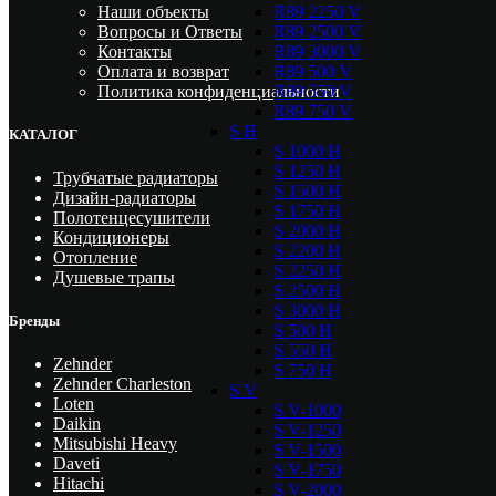
R89 2250 V
Наши объекты
R89 2500 V
Вопросы и Ответы
R89 3000 V
Контакты
R89 500 V
Оплата и возврат
R89 550 V
Политика конфиденциальности
R89 750 V
S H
КАТАЛОГ
S 1000 H
S 1250 H
Трубчатые радиаторы
S 1500 H
Дизайн-радиаторы
S 1750 H
Полотенцесушители
S 2000 H
Кондиционеры
S 2200 H
Отопление
S 2250 H
Душевые трапы
S 2500 H
S 3000 H
Бренды
S 500 H
S 550 H
Zehnder
S 750 H
Zehnder Charleston
S V
Loten
S V-1000
Daikin
S V-1250
Mitsubishi Heavy
S V-1500
Daveti
S V-1750
Hitachi
S V-2000