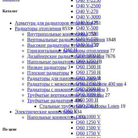
Q40 V-2250
Q40 V-2500
Q40 V-270
Каталог
Q40 V-3000
Q40 V-420
Арматура для радиаторов отопления
251
Q40 V-500
Радиаторы отопления
8533
Q40 V-550
Внутрипольные конвекторы
758
Q40 V-570
Вертикальные радиаторы отопления
1848
Q40 V-750
Высокие радиаторы отопления
27
Q60 H
Горизонтальные радиаторы отопления
77
Q60 1000 H
Дизайнерские радиаторы отопления
7676
Q60 1250 H
Напольные радиаторы отопления
3
Q60 1500 H
Низкие радиаторы
3
Q60 1750 H
Плоские радиаторы
1
Q60 2000 H
Радиаторы для панорамных окон
8
Q60 2250 H
Радиаторы с межосевым расстоянием 400 мм
4
Q60 2500 H
Радиаторы с нижним подключением
3
Q60 3000 H
Трубчатые вертикальные радиаторы
27
Q60 500 H
Трубчатые радиаторы
486
Q60 750 H
Cтальные трубчатые радиаторы Loten
19
Q60 V
Электрические конвекторы
634
Q60 1000 V
Напольные конвекторы
634
Q60 1250 V
Q60 1500 V
По цене
Q60 1750 V