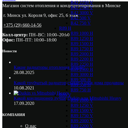
R42 2250 V
Магазин систем отопления и кондиционирования в Минске
R42 2500 V
R42 3000 V
г. Минск ул. Короля 9, офис 25, 6 этаж
R42 500 V
R42 750 V
+375 (29) 660-14-56
R89 H
R89 1000 H
Колл-центр:
ПН–ВС: 10:00–20:00​
R89 1250 H
Офис:
ПН–ПТ: 10:00–18:00
R89 1500 H
R89 1750 H
Новости
R89 2000 H
R89 2200 H
R89 2250 H
Какие радиаторы отопления лучше?
R89 2500 H
28.08.2025
R89 3000 H
R89 500 H
Какой трубчатый радиатор ставят у себя дома продавцы
R89 550 H
10.08.2021
R89 750 H
R89 V
Какой кондиционер лучше Daikin или Mitsubishi Heavy
R89 1000 V
17.09.2020
R89 1250 V
R89 1500 V
КОМПАНИЯ
R89 1750 V
R89 2000 V
R89 2200 V
О нас