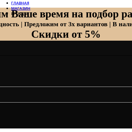
ГЛАВНАЯ
МАГАЗИН
м Ваше время на подбор ра
БРЕНДЫ
Отопление
ность | Предложим от 3х вариантов | В нали
Скидки от 5%
Zehnder
Zehnder Charleston
Loten
Daveti
Royal Thermo
Кондиционеры
Daikin
Mitsubishi Heavy
Hitachi
Mitsubishi Electric
LG
Все бренды
Вентиляция
Invisiline
Muno Air
Systemair