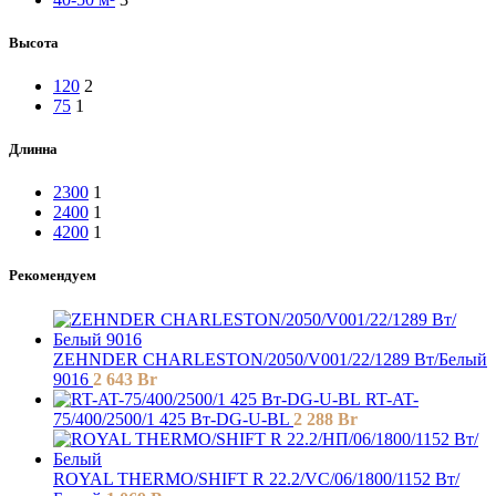
Высота
120
2
75
1
Длинна
2300
1
2400
1
4200
1
Рекомендуем
ZEHNDER CHARLESTON/2050/V001/22/1289 Вт/Белый
9016
2 643
Br
RT-AT-
75/400/2500/1 425 Вт-DG-U-BL
2 288
Br
ROYAL THERMO/SHIFT R 22.2/VC/06/1800/1152 Вт/