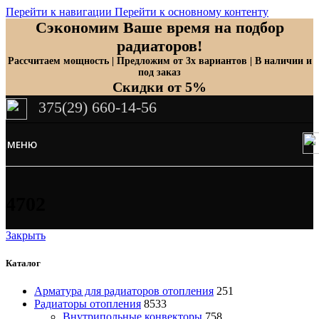
Перейти к навигации
Перейти к основному контенту
Сэкономим Ваше время на подбор
радиаторов!
Рассчитаем мощность | Предложим от 3х вариантов | В наличии и
под заказ
Скидки от 5%
375(29) 660-14-56
МЕНЮ
4702
Закрыть
Каталог
Арматура для радиаторов отопления
251
Радиаторы отопления
8533
Внутрипольные конвекторы
758