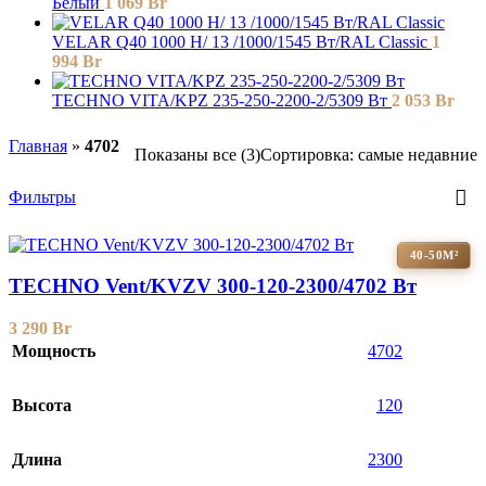
Белый
1 069
Br
VELAR Q40 1000 H/ 13 /1000/1545 Вт/RAL Classic
1
994
Br
TECHNO VITA/KPZ 235-250-2200-2/5309 Вт
2 053
Br
Главная
»
4702
Показаны все (3)
Сортировка: самые недавние
Фильтры
40-50М²
TECHNO Vent/KVZV 300-120-2300/4702 Вт
3 290
Br
Мощность
4702
Высота
120
Длина
2300