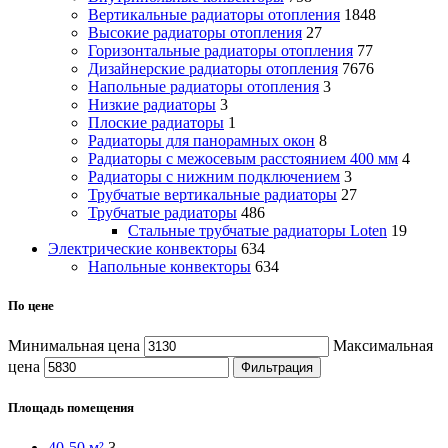
Вертикальные радиаторы отопления
1848
Высокие радиаторы отопления
27
Горизонтальные радиаторы отопления
77
Дизайнерские радиаторы отопления
7676
Напольные радиаторы отопления
3
Низкие радиаторы
3
Плоские радиаторы
1
Радиаторы для панорамных окон
8
Радиаторы с межосевым расстоянием 400 мм
4
Радиаторы с нижним подключением
3
Трубчатые вертикальные радиаторы
27
Трубчатые радиаторы
486
Cтальные трубчатые радиаторы Loten
19
Электрические конвекторы
634
Напольные конвекторы
634
По цене
Минимальная цена
Максимальная
цена
Фильтрация
Площадь помещения
40-50 м²
3