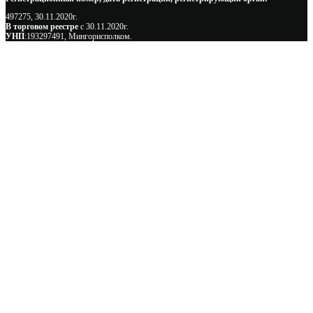
497275, 30.11.2020г.
В торговом реестре
с 30.11.2020г.
УНП
:193297491, Мингорисполком.
Сэкономьте Ваше время на подбор
радиаторов!
Позвоните и мы: - рассчитаем требуемую мощность; -
предложим от 3х вариантов в разном дизайне и ценовом
диапазоне; - большой выбор в наличии и под заказ;
Позвоните сейчас и получите скидку от
5%