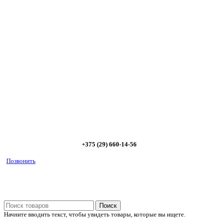
Сэкономьте Ваше время на подбор
радиаторов!
Позвоните и мы: - рассчитаем требуемую мощность; -
предложим от 3х вариантов в разном дизайне и ценовом
диапазоне; - большой выбор в наличии и под заказ;
Позвоните сейчас и получите скидку от
5%
+375 (29) 660-14-56
Позвонить
Поиск
Начните вводить текст, чтобы увидеть товары, которые вы ищете.