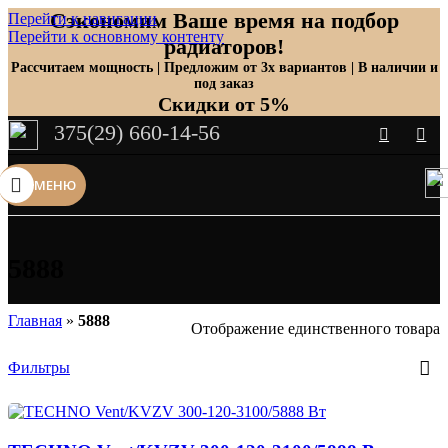
Сэкономим Ваше время на подбор
Перейти к навигации
Перейти к основному контенту
радиаторов!
Рассчитаем мощность | Предложим от 3х вариантов | В наличии и
под заказ
Скидки от 5%
375(29) 660-14-56
МЕНЮ
5888
Главная
»
5888
Отображение единственного товара
Фильтры