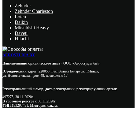
Zehnder
Zehnder Charleston
Loten
Daikin
Mitsubishi Heavy
Daveti
Hitachi
AEROSTUDIA.BY
Наименование юридического лица -
ООО «Аэростудия бай»
Юридический адрес:
220053, Республика Беларусь, г.Минск,
ул. Нововиленская, дом 48, помещение 17
Регистрационный номер, дата регистрации, регистрирующий орган:
497275, 30.11.2020г.
В торговом реестре
с 30.11.2020г.
УНП
:193297491, Мингорисполком.