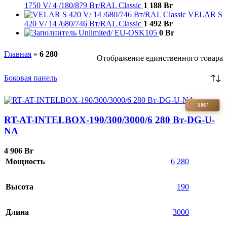
1750 V/ 4 /180/879 Вт/RAL Classic
1 188
Br
VELAR S
420 V/ 14 /680/746 Вт/RAL Classic
1 492
Br
Unlimited/ EU-OSK105
0
Br
Главная
»
6 280
Отображение единственного товара
Боковая панель
5М²
RT-AT-INTELBOX-190/300/3000/6 280 Вт-DG-U-
NA
4 906
Br
Мощность
6 280
Высота
190
Длина
3000