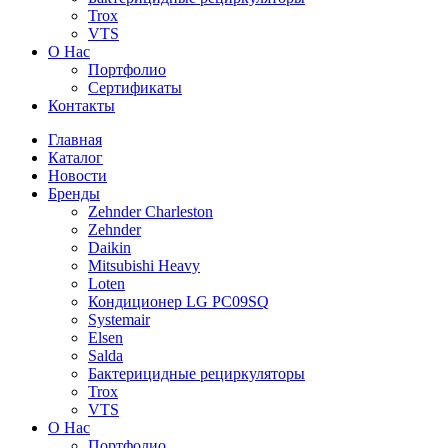
Trox
VTS
О Нас
Портфолио
Сертификаты
Контакты
Главная
Каталог
Новости
Бренды
Zehnder Charleston
Zehnder
Daikin
Mitsubishi Heavy
Loten
Кондиционер LG PC09SQ
Systemair
Elsen
Salda
Бактерицидные рециркуляторы
Trox
VTS
О Нас
Портфолио