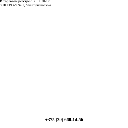
В торговом реестре
с 30.11.2020г.
УНП
:193297491, Мингорисполком.
Сэкономьте Ваше время на подбор
радиаторов!
Позвоните и мы: - рассчитаем требуемую мощность; -
предложим от 3х вариантов в разном дизайне и ценовом
диапазоне; - большой выбор в наличии и под заказ;
Позвоните сейчас и получите скидку от
5%
+375 (29) 660-14-56