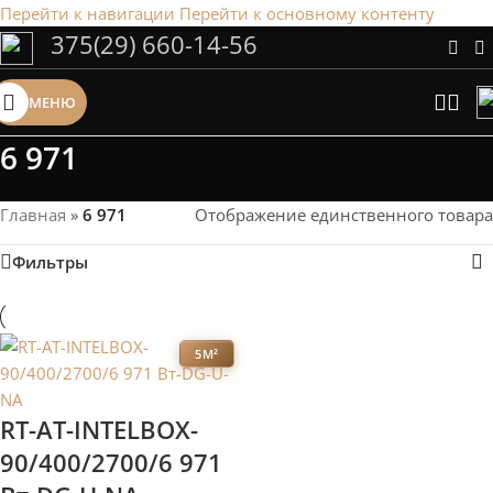
Перейти к навигации
Перейти к основному контенту
375(29) 660-14-56
Сэкономим Ваше время на подбор
радиаторов!
МЕНЮ
Рассчитаем мощность | Предложим от 3х вариантов | В
наличии и под заказ
6 971
Скидки от 5%
Главная
»
6 971
Отображение единственного товара
Фильтры
5М²
RT-AT-INTELBOX-
90/400/2700/6 971