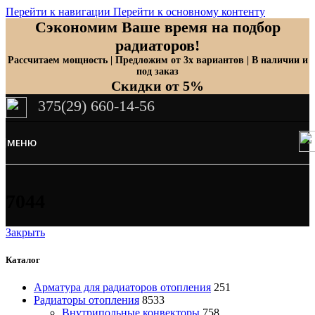
Перейти к навигации
Перейти к основному контенту
Сэкономим Ваше время на подбор
радиаторов!
Рассчитаем мощность | Предложим от 3х вариантов | В наличии и
под заказ
Скидки от 5%
375(29) 660-14-56
МЕНЮ
7044
Закрыть
Каталог
Арматура для радиаторов отопления
251
Радиаторы отопления
8533
Внутрипольные конвекторы
758