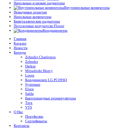
Напольные и низкие радиаторы
Внутрипольные конвекторы
Невидимые решетки
Напольные конвекторы
Биметаллические радиаторы
Потолочные излучатели Flower
Кондиционеры
Главная
Каталог
Новости
Бренды
Zehnder Charleston
Zehnder
Daikin
Mitsubishi Heavy
Loten
Кондиционер LG PC09SQ
Systemair
Elsen
Salda
Бактерицидные рециркуляторы
Trox
VTS
О Нас
Портфолио
Сертификаты
Контакты