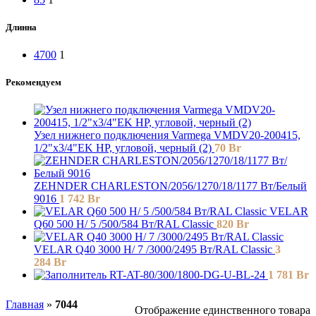
Длинна
4700
1
Рекомендуем
Узел нижнего подключения Varmega VMDV20-200415,
1/2"х3/4"EK НР, угловой, черный (2)
70
Br
ZEHNDER CHARLESTON/2056/1270/18/1177 Вт/Белый
9016
1 742
Br
VELAR
Q60 500 H/ 5 /500/584 Вт/RAL Classic
820
Br
VELAR Q40 3000 H/ 7 /3000/2495 Вт/RAL Classic
3
284
Br
RT-AT-80/300/1800-DG-U-BL-24
1 781
Br
Главная
»
7044
Отображение единственного товара