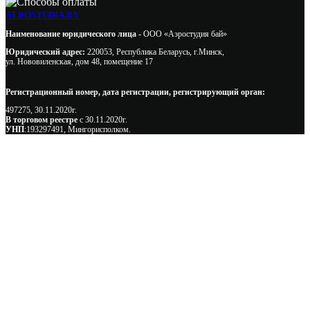
AEROSTUDIA.BY
Наименование юридического лица -
ООО «Аэростудия бай»
Юридический адрес:
220053, Республика Беларусь, г.Минск,
ул. Нововиленская, дом 48, помещение 17
Регистрационный номер, дата регистрации, регистрирующий орган:
497275, 30.11.2020г.
В торговом реестре
с 30.11.2020г.
УНП
:193297491, Мингорисполком.
Сэкономьте Ваше время на подбор
радиаторов!
Позвоните и мы: - рассчитаем требуемую мощность; -
предложим от 3х вариантов в разном дизайне и ценовом