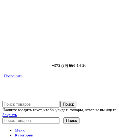
Позвоните и мы: - рассчитаем требуемую мощность; -
предложим от 3х вариантов в разном дизайне и ценовом
диапазоне; - большой выбор в наличии и под заказ;
Позвоните сейчас и получите скидку от
5%
+375 (29) 660-14-56
Позвонить
Поиск
Начните вводить текст, чтобы увидеть товары, которые вы ищете.
Закрыть
Поиск
Меню
Категории