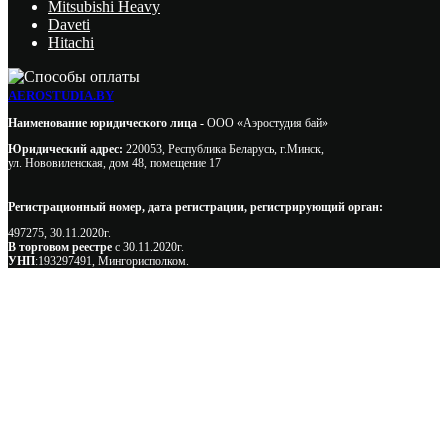
Mitsubishi Heavy
Daveti
Hitachi
AEROSTUDIA.BY
Наименование юридического лица -
ООО «Аэростудия бай»
Юридический адрес:
220053, Республика Беларусь, г.Минск,
ул. Нововиленская, дом 48, помещение 17
Регистрационный номер, дата регистрации, регистрирующий орган:
497275, 30.11.2020г.
В торговом реестре
с 30.11.2020г.
УНП
:193297491, Мингорисполком.
Сэкономьте Ваше время на подбор
радиаторов!