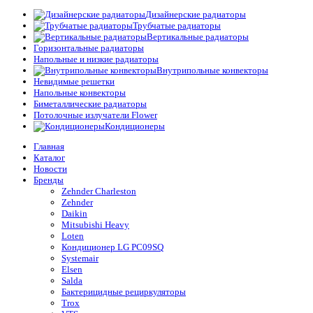
Дизайнерские радиаторы
Трубчатые радиаторы
Вертикальные радиаторы
Горизонтальные радиаторы
Напольные и низкие радиаторы
Внутрипольные конвекторы
Невидимые решетки
Напольные конвекторы
Биметаллические радиаторы
Потолочные излучатели Flower
Кондиционеры
Главная
Каталог
Новости
Бренды
Zehnder Charleston
Zehnder
Daikin
Mitsubishi Heavy
Loten
Кондиционер LG PC09SQ
Systemair
Elsen
Salda
Бактерицидные рециркуляторы
Trox