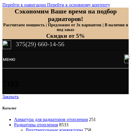
Перейти к навигации
Перейти к основному контенту
Сэкономим Ваше время на подбор
радиаторов!
Рассчитаем мощность | Предложим от 3х вариантов | В наличии и
под заказ
Скидки от 5%
375(29) 660-14-56
МЕНЮ
7102
Закрыть
Каталог
Арматура для радиаторов отопления
251
Радиаторы отопления
8533
Внутрипольные конвекторы
758