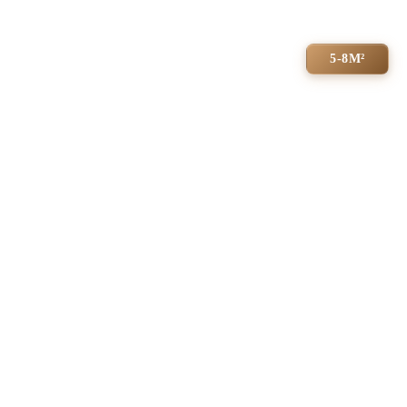
5-8М²