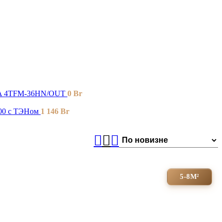
A 4TFM-36HN/OUT
0
Br
00 с ТЭНом
1 146
Br
5-8М²