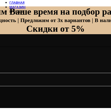
ГЛАВНАЯ
МАГАЗИН
м Ваше время на подбор ра
БРЕНДЫ
Отопление
ность | Предложим от 3х вариантов | В нали
Скидки от 5%
Zehnder
Zehnder Charleston
Loten
Daveti
Royal Thermo
Кондиционеры
Daikin
Mitsubishi Heavy
Hitachi
Mitsubishi Electric
LG
Все бренды
Вентиляция
Invisiline
Muno Air
Systemair