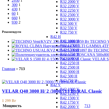
2930
1
R32 2000 V
300
1
R32 2200 V
430
1
R32 2250 V
60
1
R32 2500 V
660
1
R32 3000 V
930
2
R32 500 V
R32 550 V
Рекомендуем
R32 750 V
R42 H
R42 1000 H
TECHNO Ve
R42 1250 H
R42 1500 H
TECHNO 
R42 1750 H
R42 2000 H
VELAR S 1
R42 2250 H
R42 2500 H
Главная
»
713
R42 3000 H
R42 500 H
R42 750 H
R42 V
R42 1000 V
VELAR Q40 3000 H/ 2 /3000/713 Вт/RAL Classic
R42 1250 V
R42 1500 V
1 299
Br
R42 1750 V
Мощность
713
R42 2000 V