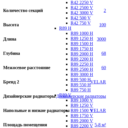
R42 2250 V
R42 2500 V
Количество секций
2
R42 3000 V
R42 500 V
R42 750 V
Высота
100
R89 H
R89 1000 H
R89 1250 H
Длина
3000
R89 1500 H
R89 1750 H
Глубина
68
R89 2000 H
R89 2200 H
R89 2250 H
Межосевое расстояние
60
R89 2500 H
R89 3000 H
R89 500 H
Бренд 2
VELAR
R89 550 H
R89 750 H
R89 V
Дизайнерские радиаторы
Дизайнерские радиаторы
R89 1000 V
R89 1250 V
R89 1500 V
Напольные и низкие радиаторы
VELAR
R89 1750 V
R89 2000 V
Площадь помещения
5-8 м²
R89 2200 V