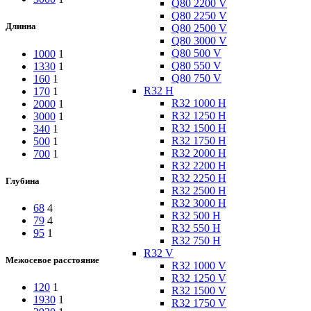
Q80 2200 V
Q80 2250 V
Длинна
Q80 2500 V
Q80 3000 V
Q80 500 V
1000
1
Q80 550 V
1330
1
Q80 750 V
160
1
R32 H
170
1
R32 1000 H
2000
1
R32 1250 H
3000
1
R32 1500 H
340
1
R32 1750 H
500
1
R32 2000 H
700
1
R32 2200 H
R32 2250 H
Глубина
R32 2500 H
R32 3000 H
68
4
R32 500 H
79
4
R32 550 H
95
1
R32 750 H
R32 V
Межосевое расстояние
R32 1000 V
R32 1250 V
120
1
R32 1500 V
1930
1
R32 1750 V