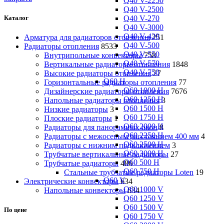
Q40 V-2250
Q40 V-2500
Q40 V-270
Каталог
Q40 V-3000
Q40 V-420
Арматура для радиаторов отопления
251
Q40 V-500
Радиаторы отопления
8533
Q40 V-550
Внутрипольные конвекторы
758
Q40 V-570
Вертикальные радиаторы отопления
1848
Q40 V-750
Высокие радиаторы отопления
27
Q60 H
Горизонтальные радиаторы отопления
77
Q60 1000 H
Дизайнерские радиаторы отопления
7676
Q60 1250 H
Напольные радиаторы отопления
3
Q60 1500 H
Низкие радиаторы
3
Q60 1750 H
Плоские радиаторы
1
Q60 2000 H
Радиаторы для панорамных окон
8
Q60 2250 H
Радиаторы с межосевым расстоянием 400 мм
4
Q60 2500 H
Радиаторы с нижним подключением
3
Q60 3000 H
Трубчатые вертикальные радиаторы
27
Q60 500 H
Трубчатые радиаторы
486
Q60 750 H
Cтальные трубчатые радиаторы Loten
19
Q60 V
Электрические конвекторы
634
Q60 1000 V
Напольные конвекторы
634
Q60 1250 V
Q60 1500 V
По цене
Q60 1750 V