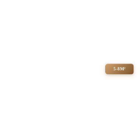
5-8М²