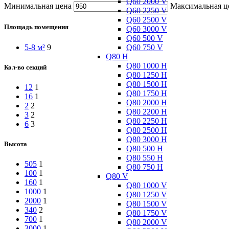
Q60 2000 V
Минимальная цена
Максимальная ц
Q60 2250 V
Q60 2500 V
Площадь помещения
Q60 3000 V
Q60 500 V
Q60 750 V
5-8 м²
9
Q80 H
Q80 1000 H
Кол-во секций
Q80 1250 H
Q80 1500 H
12
1
Q80 1750 H
16
1
Q80 2000 H
2
2
Q80 2200 H
3
2
Q80 2250 H
6
3
Q80 2500 H
Q80 3000 H
Высота
Q80 500 H
Q80 550 H
505
1
Q80 750 H
100
1
Q80 V
160
1
Q80 1000 V
1000
1
Q80 1250 V
2000
1
Q80 1500 V
340
2
Q80 1750 V
700
1
Q80 2000 V
3000
1