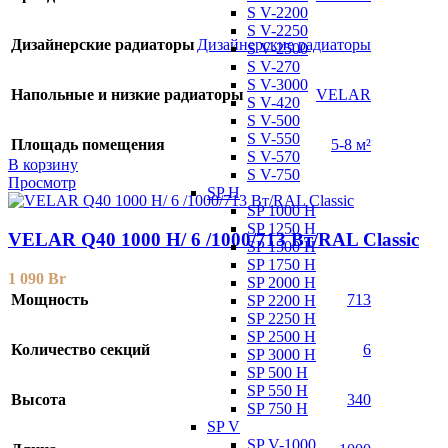
S V-2200
S V-2250
Дизайнерские радиаторы
Дизайнерские радиаторы
S V-2500
S V-270
S V-3000
Напольные и низкие радиаторы
VELAR
S V-420
S V-500
S V-550
Площадь помещения
5-8 м²
S V-570
В корзину
S V-750
Просмотр
SP H
SP 1000 H
SP 1250 H
VELAR Q40 1000 H/ 6 /1000/713 Вт/RAL Classic
SP 1500 H
SP 1750 H
1 090
Br
SP 2000 H
Мощность
713
SP 2200 H
SP 2250 H
SP 2500 H
Количество секций
6
SP 3000 H
SP 500 H
SP 550 H
Высота
340
SP 750 H
SP V
SP V-1000