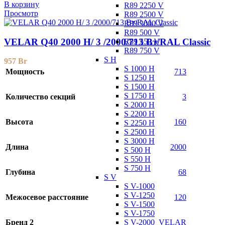
В корзину
R89 2250 V
Просмотр
R89 2500 V
R89 3000 V
R89 500 V
VELAR Q40 2000 H/ 3 /2000/713 Вт/RAL Classic
R89 550 V
R89 750 V
S H
957
Br
S 1000 H
Мощность
713
S 1250 H
S 1500 H
S 1750 H
Количество секций
3
S 2000 H
S 2200 H
Высота
160
S 2250 H
S 2500 H
S 3000 H
Длина
2000
S 500 H
S 550 H
S 750 H
Глубина
68
S V
S V-1000
S V-1250
Межосевое расстояние
120
S V-1500
S V-1750
S V-2000
Бренд 2
VELAR