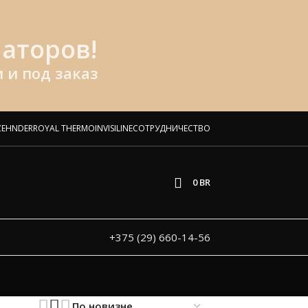
аторов!
 и под заказ
ZEHNDER
ROYAL THERMO
INVISILINE
СОТРУДНИЧЕСТВО
0
BR
+375 (29) 660-14-56