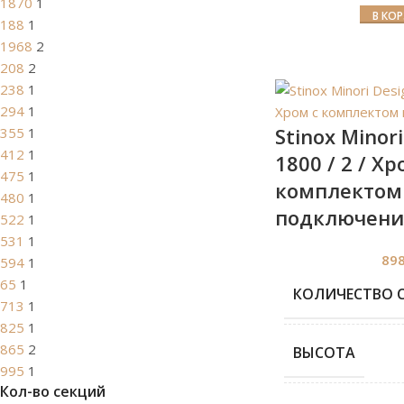
1870
1
В КО
188
1
1968
2
208
2
238
1
294
1
Stinox Minori
355
1
412
1
1800 / 2 / Хр
475
1
комплектом
480
1
подключени
522
1
531
1
89
594
1
65
1
КОЛИЧЕСТВО 
713
1
825
1
865
2
ВЫСОТА
995
1
Кол-во секций