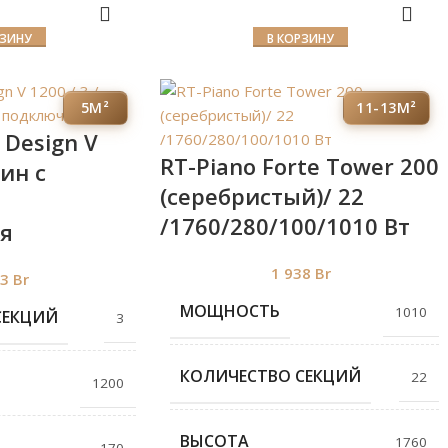
РЗИНУ
В КОРЗИНУ
5М²
11-13М²
 Design V
RT-Piano Forte Tower 200
тин с
(серебристый)/ 22
/1760/280/100/1010 Вт
я
1 938
Br
83
Br
МОЩНОСТЬ
1010
СЕКЦИЙ
3
КОЛИЧЕСТВО СЕКЦИЙ
22
1200
ВЫСОТА
1760
170