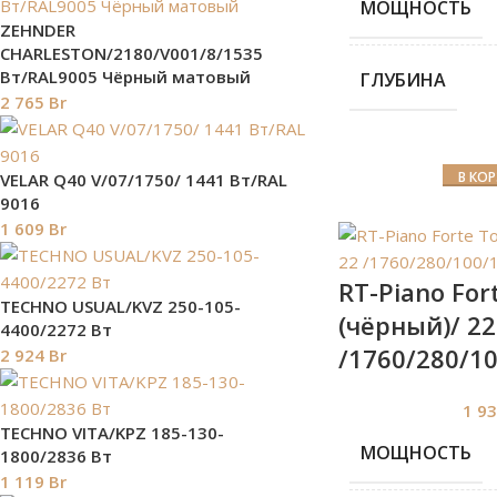
МОЩНОСТЬ
ZEHNDER
CHARLESTON/2180/V001/8/1535
Вт/RAL9005 Чёрный матовый
ГЛУБИНА
2 765
Br
В КО
VELAR Q40 V/07/1750/ 1441 Bт/RAL
9016
1 609
Br
RT-Piano For
TECHNO USUAL/KVZ 250-105-
(чёрный)/ 22
4400/2272 Вт
/1760/280/1
2 924
Br
1 9
TECHNO VITA/KPZ 185-130-
МОЩНОСТЬ
1800/2836 Вт
1 119
Br