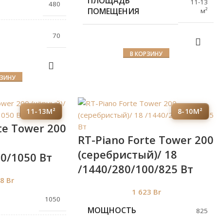
ПЛОЩАДЬ
11-13
480
ПОМЕЩЕНИЯ
м²
70
В КОРЗИНУ
РЗИНУ
11-13М²
8-10М²
te Tower 200
RT-Piano Forte Tower 200
(серебристый)/ 18
00/1050 Вт
/1440/280/100/825 Вт
38
Br
1 623
Br
1050
МОЩНОСТЬ
825