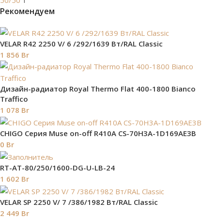
50/50
1
Рекомендуем
VELAR R42 2250 V/ 6 /292/1639 Вт/RAL Classic
1 856
Br
Дизайн-радиатор Royal Thermo Flat 400-1800 Bianсo
Traffiсo
1 078
Br
СHIGO Серия Muse on-off R410A CS-70H3A-1D169AE3B
0
Br
RT-AT-80/250/1600-DG-U-LB-24
1 602
Br
VELAR SP 2250 V/ 7 /386/1982 Вт/RAL Classic
2 449
Br