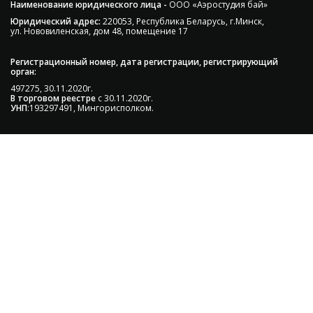
Наименование юридического лица -
ООО «Аэростудия бай»
Юридический адрес:
220053, Республика Беларусь, г.Минск,
ул. Нововиленская, дом 48, помещение 17
Регистрационный номер, дата регистрации, регистрирующий
орган:
497275, 30.11.2020г.
В торговом реестре
с 30.11.2020г.
УНП
:193297491, Мингорисполком.
Сэкономьте Ваше время на подбор
радиаторов!
Позвоните и мы: - рассчитаем требуемую мощность; -
предложим от 3х вариантов в разном дизайне и
ценовом диапазоне; - большой выбор в наличии и под
заказ;