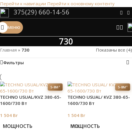
Перейти к навигации
Перейти к основному контенту
375(29) 660-14-56
Сэкономим Ваше время на подбор
радиаторов!
МЕНЮ
Рассчитаем мощность | Предложим от 3х вариантов | В
наличии и под заказ
730
Скидки от 5%
Главная
»
730
Показаны все (4)
Фильтры
5-8М²
5-8М²
TECHNO USUAL/KVZ 380-65-
TECHNO USUAL/ KVZ 380-65-
1600/730 Вт
1600/730 Вт
1 504
Br
1 504
Br
МОЩНОСТЬ
МОЩНОСТЬ
730