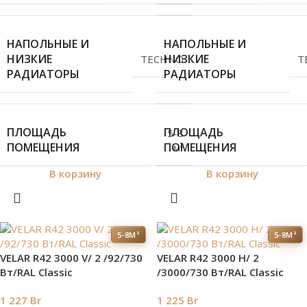
НАПОЛЬНЫЕ И
НАПОЛЬНЫЕ И
НИЗКИЕ
НИЗКИЕ
TECHNO
T
РАДИАТОРЫ
РАДИАТОРЫ
ПЛОЩАДЬ
ПЛОЩАДЬ
5-8
ПОМЕЩЕНИЯ
ПОМЕЩЕНИЯ
м²
В корзину
В корзину
5-8М²
5-8М²
VELAR R42 3000 V/ 2 /92/730
VELAR R42 3000 H/ 2
Вт/RAL Classic
/3000/730 Вт/RAL Classic
1 227
Br
1 225
Br