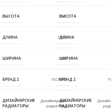
ВЫСОТА
ВЫСОТА
65
ДЛИНА
ДЛИНА
1680
ШИРИНА
ШИРИНА
380
БРЕНД 2
БРЕНД 2
TECHNO
T
ДИЗАЙНЕРСКИЕ
ДИЗАЙНЕРСКИЕ
Дизайнерские
Дизайн
РАДИАТОРЫ
РАДИАТОРЫ
радиаторы
рад