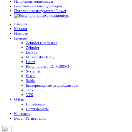
Напольные конвекторы
Биметаллические радиаторы
Потолочные излучатели Flower
Кондиционеры
Главная
Каталог
Новости
Бренды
Zehnder Charleston
Zehnder
Daikin
Mitsubishi Heavy
Loten
Кондиционер LG PC09SQ
Systemair
Elsen
Salda
Бактерицидные рециркуляторы
Trox
VTS
О Нас
Портфолио
Сертификаты
Контакты
Вход / Регистрация