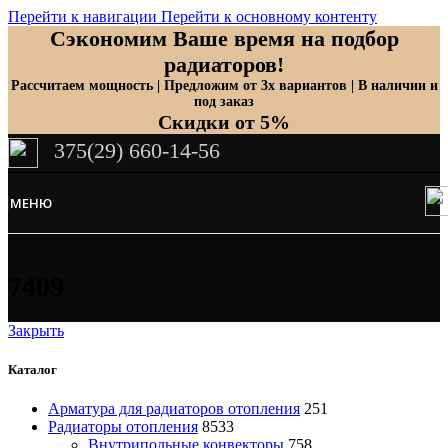
Перейти к навигации
Перейти к основному контенту
Сэкономим Ваше время на подбор
радиаторов!
Рассчитаем мощность | Предложим от 3х вариантов | В наличии и
под заказ
Скидки от 5%
375(29) 660-14-56
МЕНЮ
7409
Закрыть
Каталог
Арматура для радиаторов отопления
251
Радиаторы отопления
8533
Внутрипольные конвекторы
758