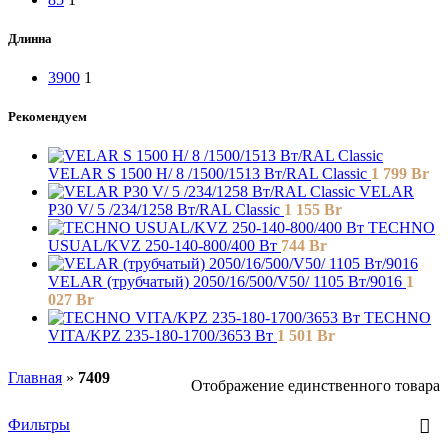
Длинна
3900
1
Рекомендуем
VELAR S 1500 H/ 8 /1500/1513 Вт/RAL Classic
1 799
Br
VELAR
P30 V/ 5 /234/1258 Вт/RAL Classic
1 155
Br
TECHNO
USUAL/KVZ 250-140-800/400 Вт
744
Br
VELAR (трубчатый) 2050/16/500/V50/ 1105 Bт/9016
1
027
Br
TECHNO
VITA/KPZ 235-180-1700/3653 Вт
1 501
Br
Главная
»
7409
Отображение единственного товара
Фильтры