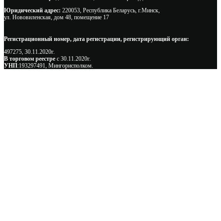
Юридический адрес:
220053, Республика Беларусь, г.Минск,
ул. Нововиленская, дом 48, помещение 17
Регистрационный номер, дата регистрации, регистрирующий орган:
497275, 30.11.2020г.
В торговом реестре
с 30.11.2020г.
УНП
:193297491, Мингорисполком.
Сэкономьте Ваше время на подбор
радиаторов!
Позвоните и мы: - рассчитаем требуемую мощность; -
предложим от 3х вариантов в разном дизайне и ценовом
диапазоне; - большой выбор в наличии и под заказ;