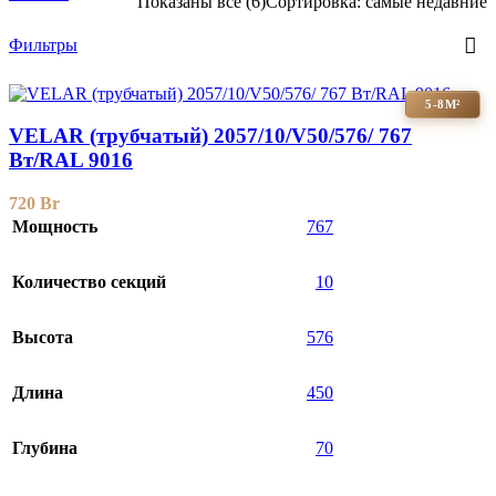
Показаны все (6)
Сортировка: самые недавние
Фильтры
5-8М²
VELAR (трубчатый) 2057/10/V50/576/ 767
Bт/RAL 9016
720
Br
Мощность
767
Количество секций
10
Высота
576
Длина
450
Глубина
70