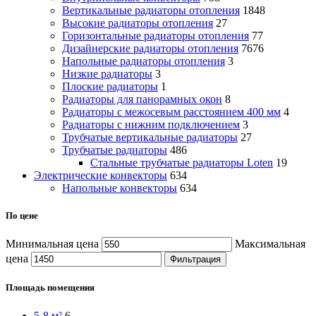
Вертикальные радиаторы отопления
1848
Высокие радиаторы отопления
27
Горизонтальные радиаторы отопления
77
Дизайнерские радиаторы отопления
7676
Напольные радиаторы отопления
3
Низкие радиаторы
3
Плоские радиаторы
1
Радиаторы для панорамных окон
8
Радиаторы с межосевым расстоянием 400 мм
4
Радиаторы с нижним подключением
3
Трубчатые вертикальные радиаторы
27
Трубчатые радиаторы
486
Cтальные трубчатые радиаторы Loten
19
Электрические конвекторы
634
Напольные конвекторы
634
По цене
Минимальная цена
Максимальная
цена
Фильтрация
Площадь помещения
5-8 м²
6