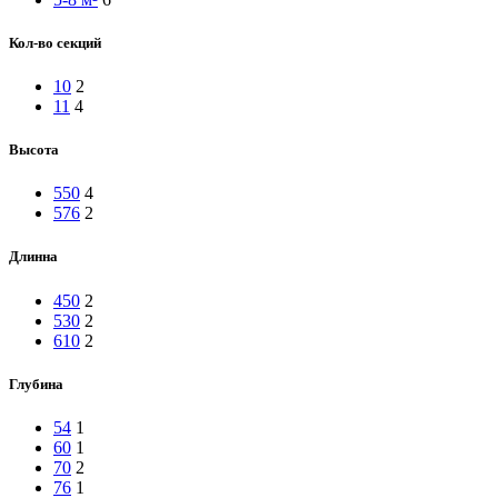
Кол-во секций
10
2
11
4
Высота
550
4
576
2
Длинна
450
2
530
2
610
2
Глубина
54
1
60
1
70
2
76
1