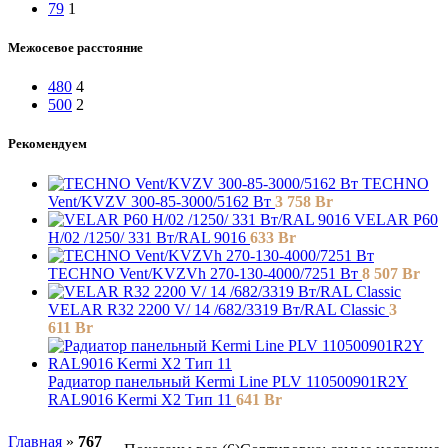
79
1
Межосевое расстояние
480
4
500
2
Рекомендуем
TECHNO
Vent/KVZV 300-85-3000/5162 Вт
3 758
Br
VELAR P60
H/02 /1250/ 331 Bт/RAL 9016
633
Br
TECHNO Vent/KVZVh 270-130-4000/7251 Вт
8 507
Br
VELAR R32 2200 V/ 14 /682/3319 Вт/RAL Classic
3
611
Br
Радиатор панельный Kermi Line PLV 110500901R2Y
RAL9016 Kermi X2 Тип 11
641
Br
Главная
»
767