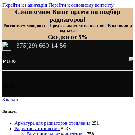
Перейти к навигации
Перейти к основному контенту
Сэкономим Ваше время на подбор
радиаторов!
Рассчитаем мощность | Предложим от 3х вариантов | В наличии и
под заказ
Скидки от 5%
375(29) 660-14-56
МЕНЮ
767
Закрыть
Каталог
Арматура для радиаторов отопления
251
Радиаторы отопления
8533
Внутрипольные конвекторы
758