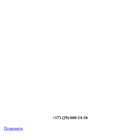
Сэкономьте Ваше время на подбор
радиаторов!
Позвоните и мы: - рассчитаем требуемую мощность; -
предложим от 3х вариантов в разном дизайне и ценовом
диапазоне; - большой выбор в наличии и под заказ;
Позвоните сейчас и получите скидку от
5%
+375 (29) 660-14-56
Позвонить