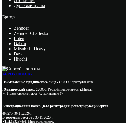
Отопление
Душевые трапы
Бренды
Zehnder
Zehnder Charleston
Loten
Daikin
Mitsubishi Heavy
Daveti
Hitachi
AEROSTUDIA.BY
Наименование юридического лица -
ООО «Аэростудия бай»
Юридический адрес:
220053, Республика Беларусь, г.Минск,
ул. Нововиленская, дом 48, помещение 17
Регистрационный номер, дата регистрации, регистрирующий орган:
497275, 30.11.2020г.
В торговом реестре
с 30.11.2020г.
УНП
:193297491, Мингорисполком.