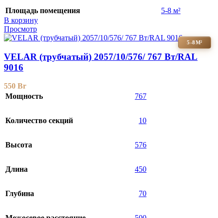
Площадь помещения
5-8 м²
В корзину
Просмотр
5-8М²
VELAR (трубчатый) 2057/10/576/ 767 Bт/RAL
9016
550
Br
Мощность
767
Количество секций
10
Высота
576
Длина
450
Глубина
70
Межосевое расстояние
500