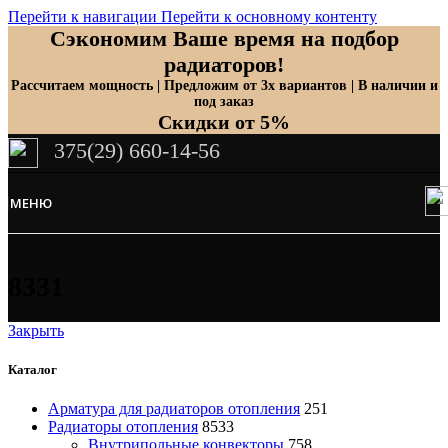
Перейти к навигации
Перейти к основному контенту
Сэкономим Ваше время на подбор
радиаторов!
Рассчитаем мощность | Предложим от 3х вариантов | В наличии и
под заказ
Скидки от 5%
375(29) 660-14-56
МЕНЮ
8331
Закрыть
Каталог
Арматура для радиаторов отопления
251
Радиаторы отопления
8533
Внутрипольные конвекторы
758