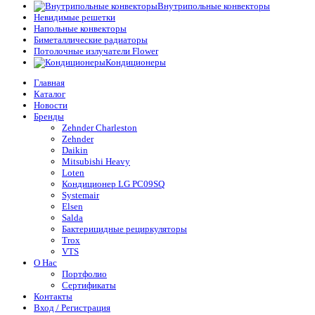
Внутрипольные конвекторы
Невидимые решетки
Напольные конвекторы
Биметаллические радиаторы
Потолочные излучатели Flower
Кондиционеры
Главная
Каталог
Новости
Бренды
Zehnder Charleston
Zehnder
Daikin
Mitsubishi Heavy
Loten
Кондиционер LG PC09SQ
Systemair
Elsen
Salda
Бактерицидные рециркуляторы
Trox
VTS
О Нас
Портфолио
Сертификаты
Контакты
Вход / Регистрация