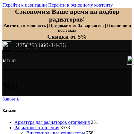
Перейти к навигации
Перейти к основному контенту
Сэкономим Ваше время на подбор
радиаторов!
Рассчитаем мощность | Предложим от 3х вариантов | В наличии и
под заказ
Скидки от 5%
375(29) 660-14-56
МЕНЮ
9011
Закрыть
Каталог
Арматура для радиаторов отопления
251
Радиаторы отопления
8533
Внутрипольные конвекторы
758