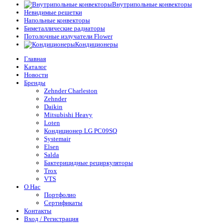
Внутрипольные конвекторы
Невидимые решетки
Напольные конвекторы
Биметаллические радиаторы
Потолочные излучатели Flower
Кондиционеры
Главная
Каталог
Новости
Бренды
Zehnder Charleston
Zehnder
Daikin
Mitsubishi Heavy
Loten
Кондиционер LG PC09SQ
Systemair
Elsen
Salda
Бактерицидные рециркуляторы
Trox
VTS
О Нас
Портфолио
Сертификаты
Контакты
Вход / Регистрация