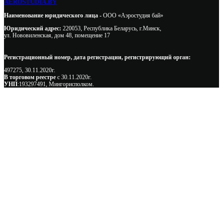
AEROSTUDIA.BY
Наименование юридического лица -
ООО «Аэростудия бай»
Юридический адрес:
220053, Республика Беларусь, г.Минск,
ул. Нововиленская, дом 48, помещение 17
Регистрационный номер, дата регистрации, регистрирующий орган:
497275, 30.11.2020г.
В торговом реестре
с 30.11.2020г.
УНП
:193297491, Мингорисполком.
Сэкономьте Ваше время на подбор
радиаторов!
Позвоните и мы: - рассчитаем требуемую мощность; -
предложим от 3х вариантов в разном дизайне и ценовом
диапазоне; - большой выбор в наличии и под заказ;