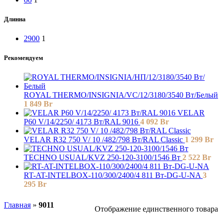
Длинна
2900
1
Рекомендуем
ROYAL THERMO/INSIGNIA/VC/12/3180/3540 Вт/Белый
1 849
Br
VELAR
P60 V/14/2250/ 4173 Bт/RAL 9016
4 092
Br
VELAR R32 750 V/ 10 /482/798 Вт/RAL Classic
1 299
Br
TECHNO USUAL/KVZ 250-120-3100/1546 Вт
2 522
Br
RT-AT-INTELBOX-110/300/2400/4 811 Вт-DG-U-NA
3
295
Br
Главная
»
9011
Отображение единственного товара