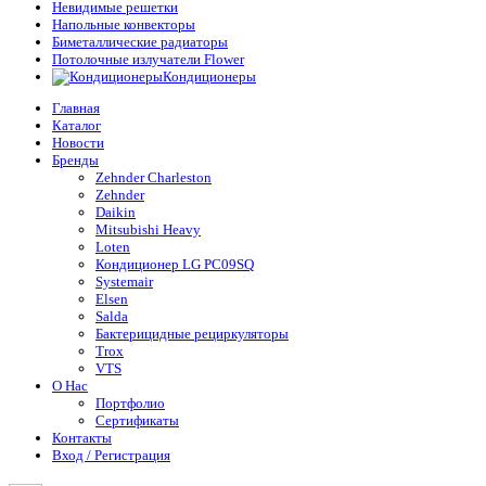
Невидимые решетки
Напольные конвекторы
Биметаллические радиаторы
Потолочные излучатели Flower
Кондиционеры
Главная
Каталог
Новости
Бренды
Zehnder Charleston
Zehnder
Daikin
Mitsubishi Heavy
Loten
Кондиционер LG PC09SQ
Systemair
Elsen
Salda
Бактерицидные рециркуляторы
Trox
VTS
О Нас
Портфолио
Сертификаты
Контакты
Вход / Регистрация