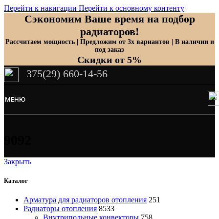
Перейти к навигации
Перейти к основному контенту
Сэкономим Ваше время на подбор
радиаторов!
Рассчитаем мощность | Предложим от 3х вариантов | В наличии и
под заказ
Скидки от 5%
375(29) 660-14-56
МЕНЮ
9092
Закрыть
Каталог
Арматура для радиаторов отопления
251
Радиаторы отопления
8533
Внутрипольные конвекторы
758