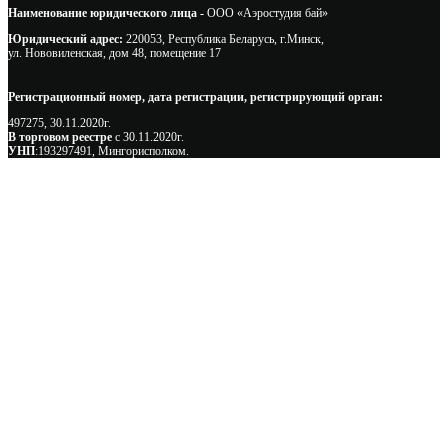
Наименование юридического лица -
ООО «Аэростудия бай»
Юридический адрес:
220053, Республика Беларусь, г.Минск,
ул. Нововиленская, дом 48, помещение 17
Регистрационный номер, дата регистрации, регистрирующий орган:
497275, 30.11.2020г.
В торговом реестре
с 30.11.2020г.
УНП
:193297491, Мингорисполком.
Сэкономьте Ваше время на подбор
радиаторов!
Позвоните и мы: - рассчитаем требуемую мощность; -
предложим от 3х вариантов в разном дизайне и ценовом
диапазоне; - большой выбор в наличии и под заказ;