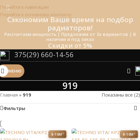
Перейти к навигации
Перейти к основному контенту
Сэкономим Ваше время на подбор
радиаторов!
Рассчитаем мощность | Предложим от 3х вариантов | В
наличии и под заказ
Скидки от 5%
375(29) 660-14-56
МЕНЮ
919
Главная
»
919
Показаны все (2)
Фильтры
8-10М²
8-10М²