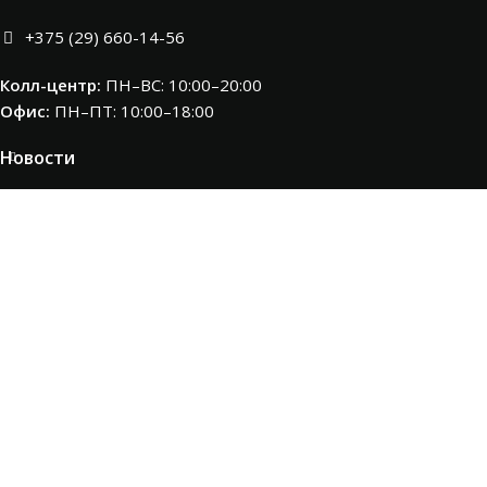
+375 (29) 660-14-56
Колл-центр:
ПН–ВС: 10:00–20:00​
Офис:
ПН–ПТ: 10:00–18:00
Новости
КОМПАНИЯ
КАТАЛОГ
Бренды
AEROSTUDIA.BY
Наименование юридического лица -
ООО «Аэростудия бай»
Юридический адрес:
220053, Республика Беларусь, г.Минск,
ул. Нововиленская, дом 48, помещение 17