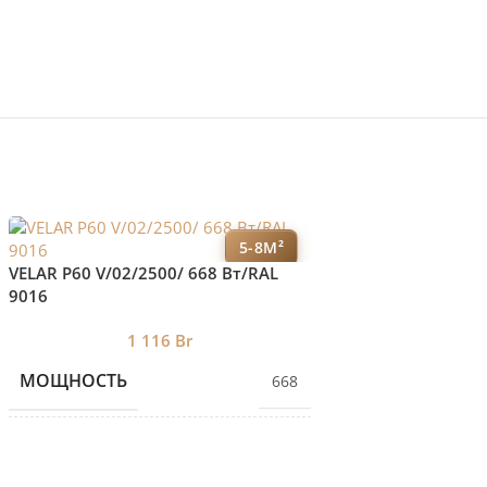
5-8М²
Горизонтальный 
VELAR P60 V/02/2500/ 668 Bт/RAL
дизайн-радиатор V
9016
БРЕНД 1
1 116
Br
МОЩНОСТЬ
668
КОЛИЧЕСТВО СЕКЦИЙ
2