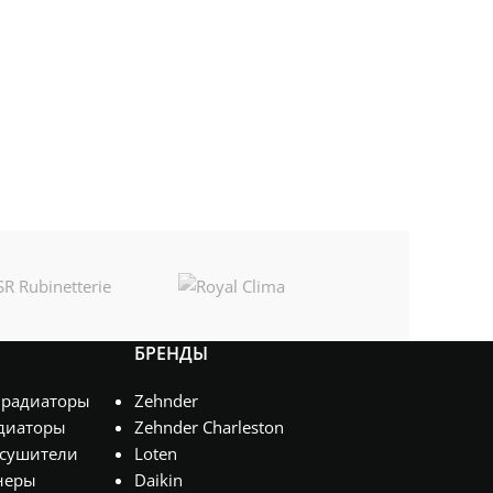
БРЕНДЫ
 радиаторы
Zehnder
диаторы
Zehnder Charleston
сушители
Loten
неры
Daikin