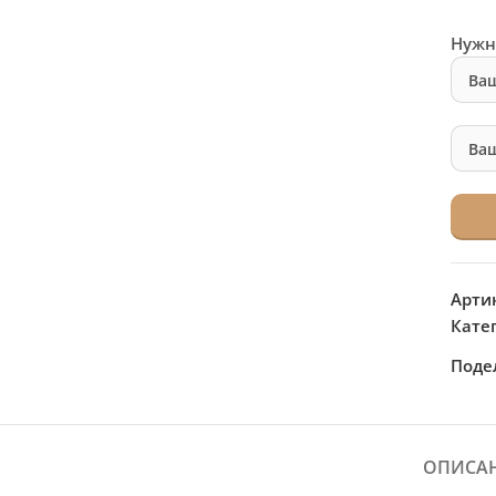
Нужн
Арти
Кате
Поде
ОПИСА