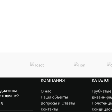
КОМПАНИЯ
КАТАЛОГ
адиаторы
О нас
Трубчатые
ия лучше?
Наши объекты
Дизайн-ра
Вопросы и Ответы
Полотенце
25
Контакты
Кондицио