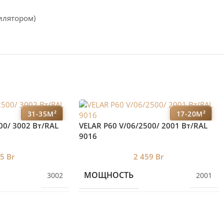
илятором)
31-35М²
17-20М²
00/ 3002 Bт/RAL
VELAR P60 V/06/2500/ 2001 Bт/RAL
9016
75
Br
2 459
Br
МОЩНОСТЬ
3002
2001
ЕКЦИЙ
КОЛИЧЕСТВО СЕКЦИЙ
9
6