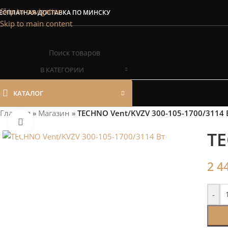
Сэкономим Ваш
Skip to navigation
ЕСПЛАТНАЯ ДОСТАВКА ПО МИНСКУ
Skip to main content
Рассчитаем мощность | П
В КАТЕГОРИИ
КАТАЛОГ
Главная
»
Магазин
»
TECHNO Vent/KVZV 300-105-1700/3114 
Нажмите, чтобы увеличить
TE
2 4
-