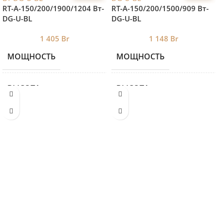
RT-A-150/200/1900/1204 Вт-
RT-A-150/200/1500/909 Вт-
DG-U-BL
DG-U-BL
1 405
Br
1 148
Br
МОЩНОСТЬ
МОЩНОСТЬ
1204
ВЫСОТА
ВЫСОТА
150
ДЛИНА
ДЛИНА
1900
ШИРИНА
ШИРИНА
200
БРЕНД 2
БРЕНД 2
ROYAL THERMO
ROYA
ВНУТРИПОЛЬНЫЕ
ВНУТРИПОЛЬНЫЕ
Внутрипольные
Внутр