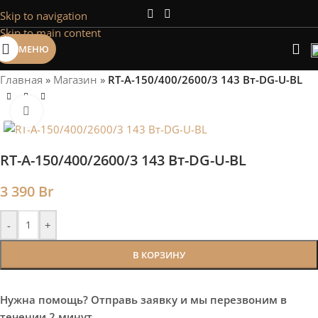
Skip to navigation
Сэкономим Ваше время на подбор
Skip to main content
радиаторов!
МЕНЮ
Рассчитаем мощность | Предложим от 3х вариантов | В
наличии и под заказ
Главная
»
Магазин
»
RT-A-150/400/2600/3 143 Вт-DG-U-BL
Скидки от 5%
Нажмите, чтобы увеличить
RT-A-150/400/2600/3 143 Вт-DG-U-BL
3 390
Br
-
+
В КОРЗИНУ
Нужна помощь? Отправь заявку и мы перезвоним в
течении 2 минут.