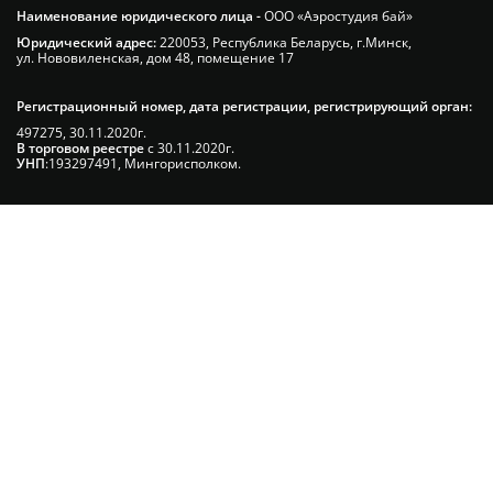
Наименование юридического лица -
ООО «Аэростудия бай»
Юридический адрес:
220053, Республика Беларусь, г.Минск,
ул. Нововиленская, дом 48, помещение 17
Регистрационный номер, дата регистрации, регистрирующий орган:
497275, 30.11.2020г.
В торговом реестре
с 30.11.2020г.
УНП
:193297491, Мингорисполком.
Сэкономьте Ваше время на подбор
радиаторов!
Позвоните и мы: - рассчитаем требуемую
мощность; - предложим от 3х вариантов в разном
дизайне и ценовом диапазоне; - большой выбор