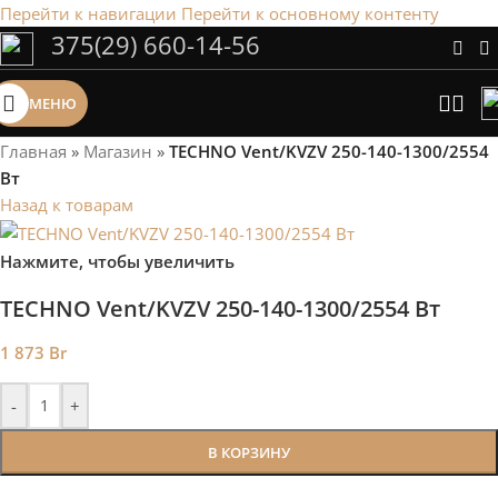
Перейти к навигации
Перейти к основному контенту
375(29) 660-14-56
Сэкономим Ваше время на подбор
радиаторов!
МЕНЮ
Рассчитаем мощность | Предложим от 3х вариантов | В
наличии и под заказ
Главная
»
Магазин
»
TECHNO Vent/KVZV 250-140-1300/2554
Скидки от 5%
Вт
Назад к товарам
Нажмите, чтобы увеличить
TECHNO Vent/KVZV 250-140-1300/2554 Вт
1 873
Br
-
+
В КОРЗИНУ