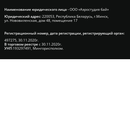
Наименование юридического лица -
ООО «Аэростудия бай»
Юридический адрес:
220053, Республика Беларусь, г.Минск,
ул. Нововиленская, дом 48, помещение 17
Регистрационный номер, дата регистрации, регистрирующий орган:
497275, 30.11.2020г.
В торговом реестре
с 30.11.2020г.
УНП
:193297491, Мингорисполком.
Сэкономьте Ваше время на подбор
радиаторов!
Позвоните и мы: - рассчитаем требуемую
мощность; - предложим от 3х вариантов в разном