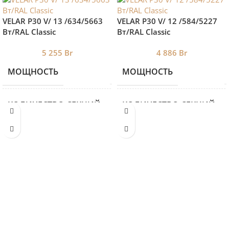
VELAR P30 V/ 13 /634/5663
VELAR P30 V/ 12 /584/5227
Вт/RAL Classic
Вт/RAL Classic
5 255
Br
4 886
Br
МОЩНОСТЬ
МОЩНОСТЬ
5663
КОЛИЧЕСТВО СЕКЦИЙ
КОЛИЧЕСТВО СЕКЦИЙ
13
ВЫСОТА
ВЫСОТА
3000
ДЛИНА
ДЛИНА
634
ГЛУБИНА
ГЛУБИНА
90