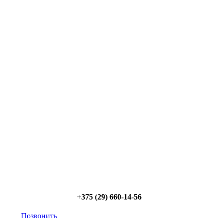
Сэкономьте Ваше время на подбор
радиаторов!
Позвоните и мы: - рассчитаем требуемую мощность;
- предложим от 3х вариантов в разном дизайне и
ценовом диапазоне; - большой выбор в наличии и
под заказ;
Позвоните сейчас и получите
скидку от 5%
+375 (29) 660-14-56
Позвонить