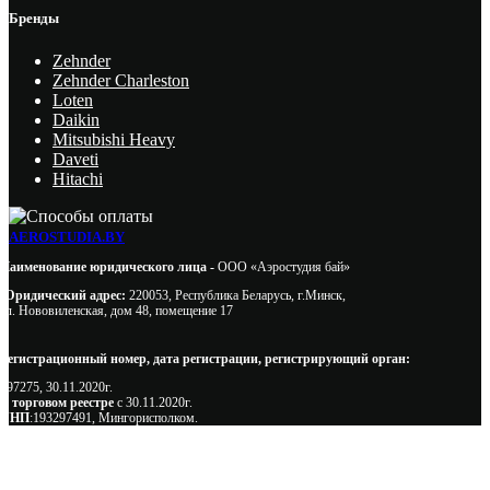
Бренды
Zehnder
Zehnder Charleston
Loten
Daikin
Mitsubishi Heavy
Daveti
Hitachi
AEROSTUDIA.BY
Наименование юридического лица -
ООО «Аэростудия бай»
Юридический адрес:
220053, Республика Беларусь, г.Минск,
ул. Нововиленская, дом 48, помещение 17
Регистрационный номер, дата регистрации, регистрирующий орган:
497275, 30.11.2020г.
В торговом реестре
с 30.11.2020г.
УНП
:193297491, Мингорисполком.