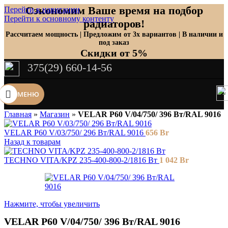
Сэкономим Ваше время на подбор
Перейти к навигации
Перейти к основному контенту
радиаторов!
Рассчитаем мощность | Предложим от 3х вариантов | В наличии и
под заказ
Скидки от 5%
375(29) 660-14-56
МЕНЮ
Главная
»
Магазин
»
VELAR P60 V/04/750/ 396 Bт/RAL 9016
VELAR P60 V/03/750/ 296 Bт/RAL 9016
656
Br
Назад к товарам
TECHNO VITA/KPZ 235-400-800-2/1816 Вт
1 042
Br
Нажмите, чтобы увеличить
VELAR P60 V/04/750/ 396 Bт/RAL 9016