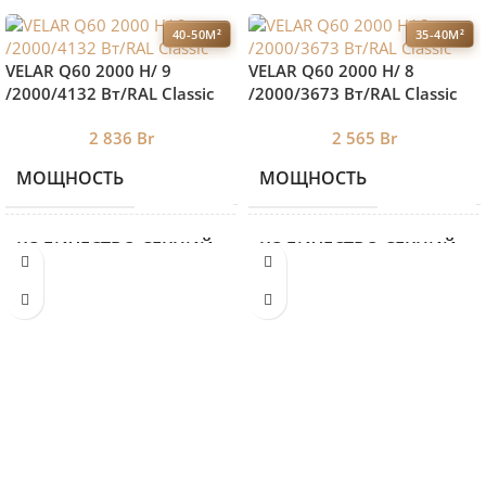
40-50М²
35-40М²
VELAR Q60 2000 H/ 9
VELAR Q60 2000 H/ 8
/2000/4132 Вт/RAL Classic
/2000/3673 Вт/RAL Classic
2 836
Br
2 565
Br
МОЩНОСТЬ
МОЩНОСТЬ
4132
КОЛИЧЕСТВО СЕКЦИЙ
КОЛИЧЕСТВО СЕКЦИЙ
9
ВЫСОТА
ВЫСОТА
700
ДЛИНА
ДЛИНА
2000
ГЛУБИНА
ГЛУБИНА
87