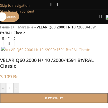
Skip to navigation
Сэкономим Ваше время на подбор
Skip to main content
радиаторов!
МЕНЮ
Рассчитаем мощность | Предложим от 3х вариантов | В
наличии и под заказ
Главная
»
Магазин
»
VELAR Q60 2000 H/ 10 /2000/4591
Скидки от 5%
Вт/RAL Classic
Нажмите, чтобы увеличить
VELAR Q60 2000 H/ 10 /2000/4591 Вт/RAL
Classic
3 109
Br
-
+
В КОРЗИНУ