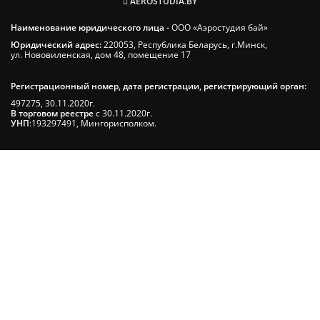
AEROSTUDIA.BY
Наименование юридического лица -
ООО «Аэростудия бай»
Юридический адрес:
220053, Республика Беларусь, г.Минск,
ул. Нововиленская, дом 48, помещение 17
Регистрационный номер, дата регистрации, регистрирующий орган:
497275, 30.11.2020г.
В торговом реестре
с 30.11.2020г.
УНП
:193297491, Мингорисполком.
Сэкономьте Ваше время на подбор
радиаторов!
Позвоните и мы: - рассчитаем требуемую
мощность; - предложим от 3х вариантов в разном