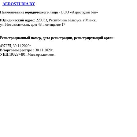
AEROSTUDIA.BY
Наименование юридического лица -
ООО «Аэростудия бай»
Юридический адрес:
220053, Республика Беларусь, г.Минск,
ул. Нововиленская, дом 48, помещение 17
Регистрационный номер, дата регистрации, регистрирующий орган:
497275, 30.11.2020г.
В торговом реестре
с 30.11.2020г.
УНП
:193297491, Мингорисполком.
Сэкономьте Ваше время на подбор
радиаторов!
Позвоните и мы: - рассчитаем требуемую мощность; -
предложим от 3х вариантов в разном дизайне и ценовом
диапазоне; - большой выбор в наличии и под заказ;