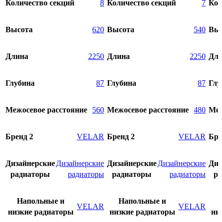
Количество секций
8
Количество секций
7
Кол
Высота
620
Высота
540
Вы
Длина
2250
Длина
2250
Дл
Глубина
87
Глубина
87
Глу
Межосевое расстояние
560
Межосевое расстояние
480
Меж
Бренд 2
VELAR
Бренд 2
VELAR
Бре
Дизайнерские
Дизайнерские
Дизайнерские
Дизайнерские
Диз
радиаторы
радиаторы
радиаторы
радиаторы
р
Напольные и
Напольные и
VELAR
VELAR
низкие радиаторы
низкие радиаторы
ни