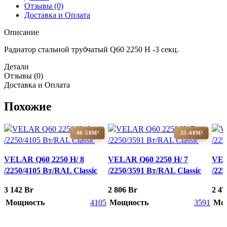
Отзывы (0)
Доставка и Оплата
Описание
Радиатор стальной трубчатый Q60 2250 H -3 секц.
Детали
Отзывы (0)
Доставка и Оплата
Похожие
40-50М²
35-40М²
VELAR Q60 2250 H/ 8
VELAR Q60 2250 H/ 7
VEL
/2250/4105 Вт/RAL Classic
/2250/3591 Вт/RAL Classic
/225
3 142
Br
2 806
Br
2 4
Мощность
4105
Мощность
3591
Мо