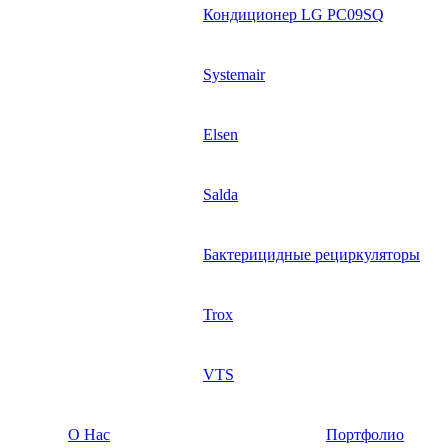
Кондиционер LG PC09SQ
Systemair
Elsen
Salda
Бактерицидные рециркуляторы
Trox
VTS
О Нас
Портфолио