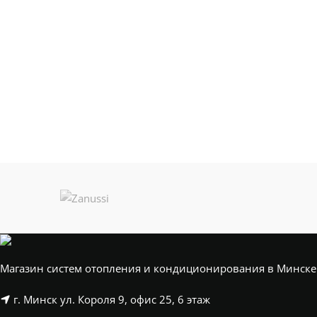
ДЛИНА
ДЛИНА
3000
ГЛУБИНА
ГЛУБИНА
87
МЕЖОСЕВОЕ
МЕЖОСЕВОЕ
400
РАССТОЯНИЕ
РАССТОЯНИЕ
БРЕНД 2
БРЕНД 2
VELAR
ДИЗАЙНЕРСКИЕ
ДИЗАЙНЕРСКИЕ
Дизайнерские
Дизайне
РАДИАТОРЫ
РАДИАТОРЫ
радиаторы
ради
Магазин систем отопления и кондиционирования в Минске
НАПОЛЬНЫЕ И
НАПОЛЬНЫЕ И
г. Минск ул. Короля 9, офис 25, 6 этаж
VELAR
НИЗКИЕ РАДИАТОРЫ
НИЗКИЕ РАДИАТОРЫ