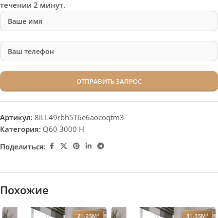
течении 2 минут.
Артикул:
8iLL49rbh5T6e6aocoqtm3
Категория:
Q60 3000 H
Поделиться:
Похожие
21-25М²
31-35М²