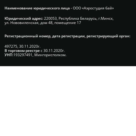
Наименование юридического лица -
ООО «Аэростудия бай»
Юридический адрес:
220053, Республика Беларусь, г.Минск,
ул. Нововиленская, дом 48, помещение 17
Регистрационный номер, дата регистрации, регистрирующий орган:
497275, 30.11.2020г.
В торговом реестре
с 30.11.2020г.
УНП
:193297491, Мингорисполком.
Сэкономьте Ваше время на подбор
радиаторов!
Позвоните и мы: - рассчитаем требуемую мощность; -
предложим от 3х вариантов в разном дизайне и ценовом
диапазоне; - большой выбор в наличии и под заказ;