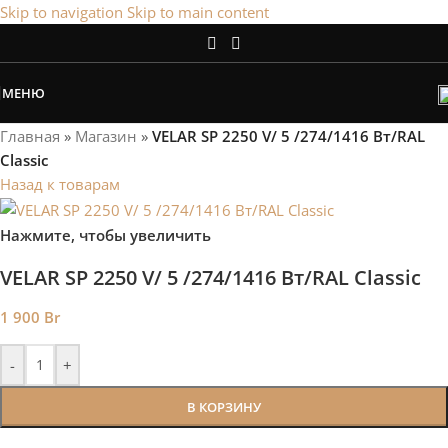
Skip to navigation
Skip to main content
Сэкономим Ваше время на подбор
радиаторов!
МЕНЮ
Рассчитаем мощность | Предложим от 3х вариантов | В
наличии и под заказ
Главная
»
Магазин
»
VELAR SP 2250 V/ 5 /274/1416 Вт/RAL
Скидки от 5%
Classic
Назад к товарам
Нажмите, чтобы увеличить
VELAR SP 2250 V/ 5 /274/1416 Вт/RAL Classic
1 900
Br
-
+
В КОРЗИНУ