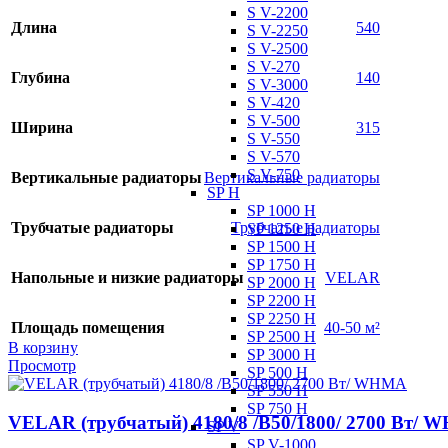
S V-2200
Длина
540
S V-2250
S V-2500
S V-270
Глубина
140
S V-3000
S V-420
S V-500
Ширина
315
S V-550
S V-570
S V-750
Вертикальные радиаторы
Вертикальные радиаторы
SP H
SP 1000 H
Трубчатые радиаторы
Трубчатые радиаторы
SP 1250 H
SP 1500 H
SP 1750 H
Напольные и низкие радиаторы
VELAR
SP 2000 H
SP 2200 H
SP 2250 H
Площадь помещения
40-50 м²
SP 2500 H
В корзину
SP 3000 H
Просмотр
SP 500 H
SP 550 H
SP 750 H
VELAR (трубчатый) 4180/8 /В50/1800/ 2700 Bт/
SP V
SP V-1000