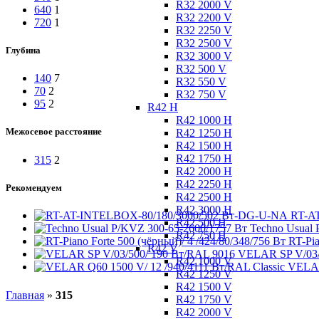
R32 2000 V
640
1
R32 2200 V
720
1
R32 2250 V
R32 2500 V
Глубина
R32 3000 V
R32 500 V
140
7
R32 550 V
70
2
R32 750 V
95
2
R42 H
R42 1000 H
Межосевое расстояние
R42 1250 H
R42 1500 H
R42 1750 H
315
2
R42 2000 H
R42 2250 H
Рекомендуем
R42 2500 H
R42 3000 H
RT-A
R42 500 H
Techno Usual
R42 750 H
RT-Pia
R42 V
VELAR SP V/03/
R42 1000 V
VELAR
R42 1250 V
R42 1500 V
Главная
»
315
R42 1750 V
R42 2000 V