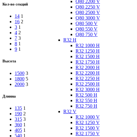
Q80 2200 V
Кол-во секций
Q80 2250 V
Q80 2500 V
14
1
Q80 3000 V
16
2
Q80 500 V
3
1
Q80 550 V
4
2
Q80 750 V
7
3
R32 H
8
1
R32 1000 H
9
1
R32 1250 H
R32 1500 H
Высота
R32 1750 H
R32 2000 H
R32 2200 H
1500
3
R32 2250 H
1800
5
R32 2500 H
2000
3
R32 3000 H
R32 500 H
Длинна
R32 550 H
R32 750 H
135
1
R32 V
190
2
R32 1000 V
315
3
R32 1250 V
360
1
R32 1500 V
405
1
R32 1750 V
540
1