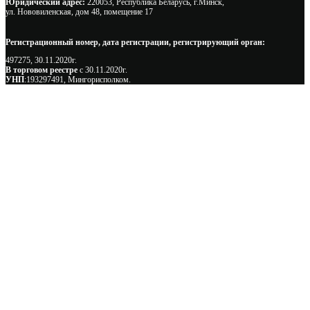
Юридический адрес:
220053, Республика Беларусь, г.Минск,
ул. Нововиленская, дом 48, помещение 17
Регистрационный номер, дата регистрации, регистрирующий орган:
497275, 30.11.2020г.
В торговом реестре
с 30.11.2020г.
УНП
:193297491, Мингорисполком.
Сэкономьте Ваше время на подбор
радиаторов!
Позвоните и мы: - рассчитаем требуемую мощность; -
предложим от 3х вариантов в разном дизайне и ценовом
диапазоне; - большой выбор в наличии и под заказ;
Позвоните сейчас и получите скидку от