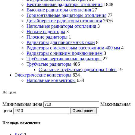
Вертикальные радиаторы отопления
1848
Высокие радиаторы отопления
27
Горизонтальные радиаторы отопления
77
Дизайнерские радиаторы отопления
7676
Напольные радиаторы отопления
3
Низкие радиаторы
3
Плоские радиаторы
1
Радиаторы для панорамных окон
8
Радиаторы с межосевым расстоянием 400 мм
4
Радиаторы с нижним подключением
3
Трубчатые вертикальные радиаторы
27
Трубчатые радиаторы
486
Cтальные трубчатые радиаторы Loten
19
Электрические конвекторы
634
Напольные конвекторы
634
По цене
Минимальная цена
Максимальная
цена
Фильтрация
Площадь помещения
5 м²
3