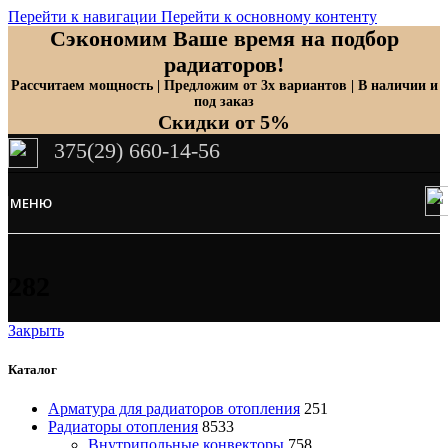
Перейти к навигации
Перейти к основному контенту
Сэкономим Ваше время на подбор
радиаторов!
Рассчитаем мощность | Предложим от 3х вариантов | В наличии и
под заказ
Скидки от 5%
375(29) 660-14-56
МЕНЮ
282
Закрыть
Каталог
Арматура для радиаторов отопления
251
Радиаторы отопления
8533
Внутрипольные конвекторы
758