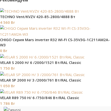
Рекомендуем
TECHNO Vent/KVZV 420-85-2800/4888 Вт
4 560
Br
СHIGO Серия Mars inverter R32 WI-FI CS-35V3G-1C211AM2A-
W3
0
Br
VELAR S 2000 H/ 6 /2000/1521 Вт/RAL Classic
1 750
Br
VELAR SP 2000 H/ 3 /2000/761 Вт/RAL Classic
1 050
Br
VELAR R89 750 H/ 6 /750/846 Вт/RAL Classic
1 786
Br