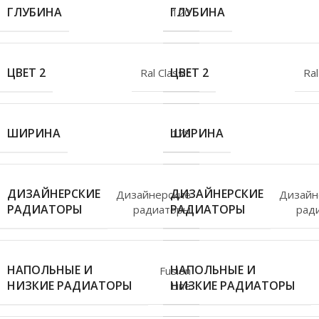
ГЛУБИНА
ГЛУБИНА
120
ЦВЕТ 2
ЦВЕТ 2
Ral Classic
Ral
ШИРИНА
ШИРИНА
178
ДИЗАЙНЕРСКИЕ
ДИЗАЙНЕРСКИЕ
Дизайнерские
Дизайн
РАДИАТОРЫ
РАДИАТОРЫ
радиаторы
рад
НАПОЛЬНЫЕ И
НАПОЛЬНЫЕ И
Fusion
НИЗКИЕ РАДИАТОРЫ
НИЗКИЕ РАДИАТОРЫ
Line