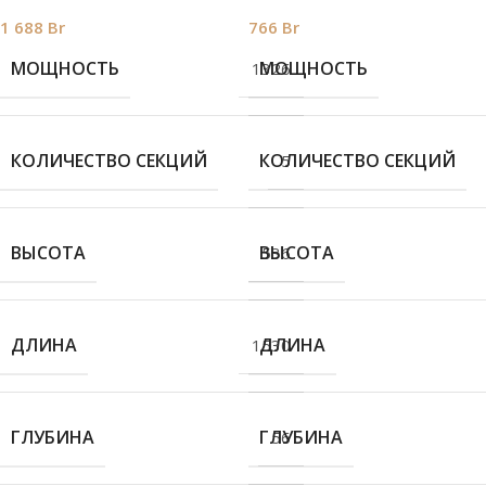
1 688
Br
766
Br
МОЩНОСТЬ
МОЩНОСТЬ
1326
КОЛИЧЕСТВО СЕКЦИЙ
КОЛИЧЕСТВО СЕКЦИЙ
5
ВЫСОТА
ВЫСОТА
536
ДЛИНА
ДЛИНА
1530
ГЛУБИНА
ГЛУБИНА
56