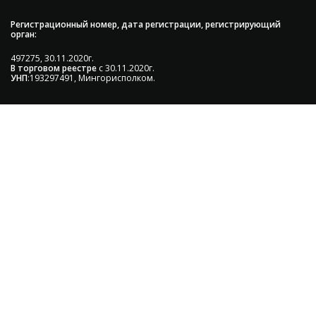
Регистрационный номер, дата регистрации, регистрирующий
орган:
497275, 30.11.2020г.
В торговом реестре
с 30.11.2020г.
УНП
:193297491, Мингорисполком.
Сэкономьте Ваше время на подбор
радиаторов!
Позвоните и мы: - рассчитаем требуемую мощность; -
предложим от 3х вариантов в разном дизайне и
ценовом диапазоне; - большой выбор в наличии и под
заказ;