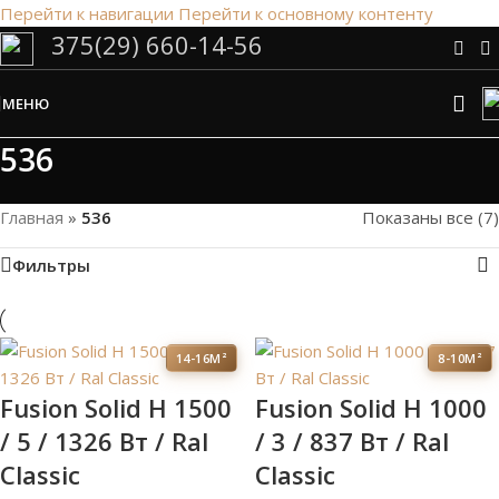
Перейти к навигации
Перейти к основному контенту
375(29) 660-14-56
Сэкономим Ваше время на подбор
радиаторов!
МЕНЮ
Рассчитаем мощность | Предложим от 3х вариантов | В
наличии и под заказ
536
Скидки от 5%
Главная
»
536
Показаны все (7)
Фильтры
14-16М²
8-10М²
Fusion Solid H 1500
Fusion Solid H 1000
/ 5 / 1326 Вт / Ral
/ 3 / 837 Вт / Ral
Classic
Classic