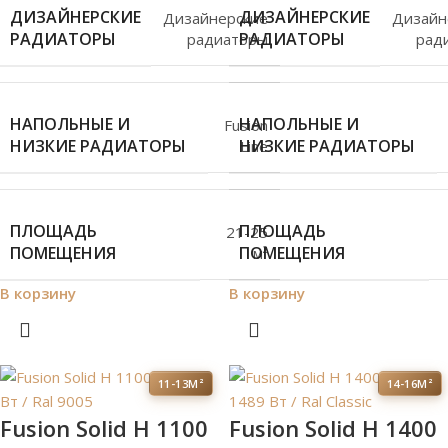
ДИЗАЙНЕРСКИЕ
ДИЗАЙНЕРСКИЕ
Дизайнерские
Дизайн
РАДИАТОРЫ
РАДИАТОРЫ
радиаторы
рад
НАПОЛЬНЫЕ И
НАПОЛЬНЫЕ И
Fusion
НИЗКИЕ РАДИАТОРЫ
НИЗКИЕ РАДИАТОРЫ
Line
ПЛОЩАДЬ
ПЛОЩАДЬ
21-25
ПОМЕЩЕНИЯ
ПОМЕЩЕНИЯ
м²
В корзину
В корзину
11-13М²
14-16М²
Fusion Solid H 1100
Fusion Solid H 1400