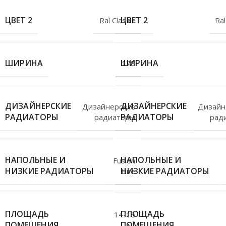
ЦВЕТ 2
ЦВЕТ 2
Ral Classic
Ral
ШИРИНА
ШИРИНА
178
ДИЗАЙНЕРСКИЕ
ДИЗАЙНЕРСКИЕ
Дизайнерские
Дизайн
РАДИАТОРЫ
РАДИАТОРЫ
радиаторы
рад
НАПОЛЬНЫЕ И
НАПОЛЬНЫЕ И
Fusion
НИЗКИЕ РАДИАТОРЫ
НИЗКИЕ РАДИАТОРЫ
Line
ПЛОЩАДЬ
ПЛОЩАДЬ
14-16
ПОМЕЩЕНИЯ
ПОМЕЩЕНИЯ
м²