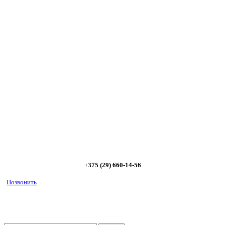
Сэкономьте Ваше время на подбор
радиаторов!
Позвоните и мы: - рассчитаем требуемую мощность; -
предложим от 3х вариантов в разном дизайне и ценовом
диапазоне; - большой выбор в наличии и под заказ;
Позвоните сейчас и получите скидку от
5%
+375 (29) 660-14-56
Позвонить