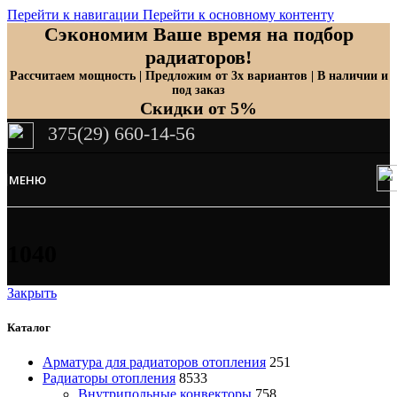
Перейти к навигации
Перейти к основному контенту
Сэкономим Ваше время на подбор
радиаторов!
Рассчитаем мощность | Предложим от 3х вариантов | В наличии и
под заказ
Скидки от 5%
375(29) 660-14-56
МЕНЮ
1040
Закрыть
Каталог
Арматура для радиаторов отопления
251
Радиаторы отопления
8533
Внутрипольные конвекторы
758