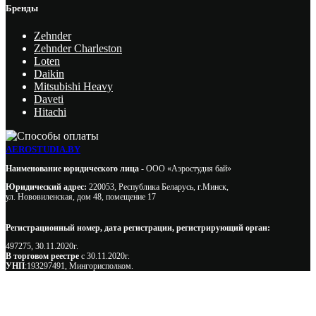
Бренды
Zehnder
Zehnder Charleston
Loten
Daikin
Mitsubishi Heavy
Daveti
Hitachi
AEROSTUDIA.BY
Наименование юридического лица -
ООО «Аэростудия бай»
Юридический адрес:
220053, Республика Беларусь, г.Минск,
ул. Нововиленская, дом 48, помещение 17
Регистрационный номер, дата регистрации, регистрирующий орган:
497275, 30.11.2020г.
В торговом реестре
с 30.11.2020г.
УНП
:193297491, Мингорисполком.