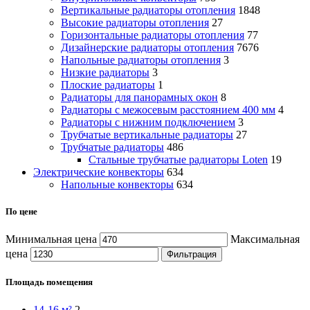
Вертикальные радиаторы отопления
1848
Высокие радиаторы отопления
27
Горизонтальные радиаторы отопления
77
Дизайнерские радиаторы отопления
7676
Напольные радиаторы отопления
3
Низкие радиаторы
3
Плоские радиаторы
1
Радиаторы для панорамных окон
8
Радиаторы с межосевым расстоянием 400 мм
4
Радиаторы с нижним подключением
3
Трубчатые вертикальные радиаторы
27
Трубчатые радиаторы
486
Cтальные трубчатые радиаторы Loten
19
Электрические конвекторы
634
Напольные конвекторы
634
По цене
Минимальная цена
Максимальная
цена
Фильтрация
Площадь помещения
14-16 м²
2