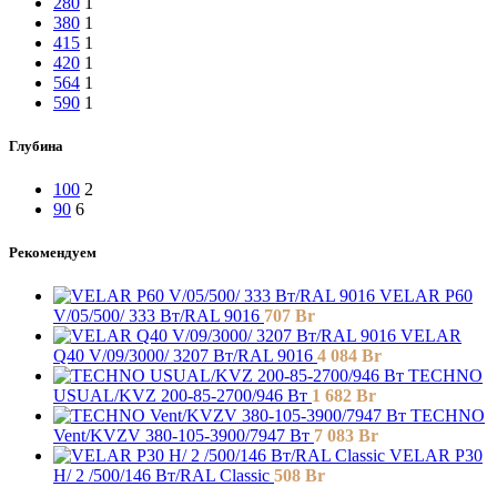
280
1
380
1
415
1
420
1
564
1
590
1
Глубина
100
2
90
6
Рекомендуем
VELAR P60
V/05/500/ 333 Bт/RAL 9016
707
Br
VELAR
Q40 V/09/3000/ 3207 Bт/RAL 9016
4 084
Br
TECHNO
USUAL/KVZ 200-85-2700/946 Вт
1 682
Br
TECHNO
Vent/KVZV 380-105-3900/7947 Вт
7 083
Br
VELAR P30
H/ 2 /500/146 Вт/RAL Classic
508
Br