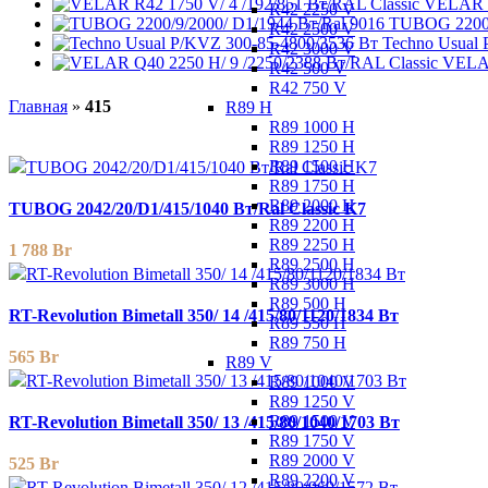
VELAR R
R42 2250 V
TUBOG 2200/
R42 2500 V
Techno Usual
R42 3000 V
VELAR
R42 500 V
R42 750 V
Главная
»
415
R89 H
R89 1000 H
R89 1250 H
R89 1500 H
R89 1750 H
R89 2000 H
TUBOG 2042/20/D1/415/1040 Вт/Ral Classic K7
R89 2200 H
R89 2250 H
1 788
Br
R89 2500 H
R89 3000 H
R89 500 H
RT-Revolution Bimetall 350/ 14 /415/80/1120/1834 Вт
R89 550 H
R89 750 H
565
Br
R89 V
R89 1000 V
R89 1250 V
R89 1500 V
RT-Revolution Bimetall 350/ 13 /415/80/1040/1703 Вт
R89 1750 V
R89 2000 V
525
Br
R89 2200 V