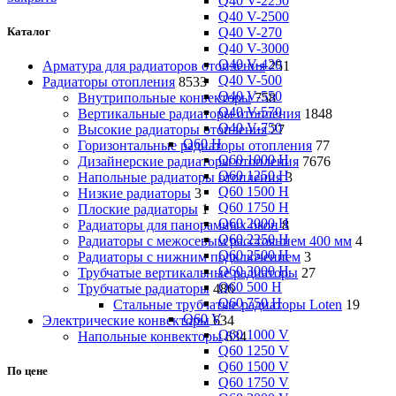
Q40 V-2250
Q40 V-2500
Q40 V-270
Каталог
Q40 V-3000
Q40 V-420
Арматура для радиаторов отопления
251
Q40 V-500
Радиаторы отопления
8533
Q40 V-550
Внутрипольные конвекторы
758
Q40 V-570
Вертикальные радиаторы отопления
1848
Q40 V-750
Высокие радиаторы отопления
27
Q60 H
Горизонтальные радиаторы отопления
77
Q60 1000 H
Дизайнерские радиаторы отопления
7676
Q60 1250 H
Напольные радиаторы отопления
3
Q60 1500 H
Низкие радиаторы
3
Q60 1750 H
Плоские радиаторы
1
Q60 2000 H
Радиаторы для панорамных окон
8
Q60 2250 H
Радиаторы с межосевым расстоянием 400 мм
4
Q60 2500 H
Радиаторы с нижним подключением
3
Q60 3000 H
Трубчатые вертикальные радиаторы
27
Q60 500 H
Трубчатые радиаторы
486
Q60 750 H
Cтальные трубчатые радиаторы Loten
19
Q60 V
Электрические конвекторы
634
Q60 1000 V
Напольные конвекторы
634
Q60 1250 V
Q60 1500 V
По цене
Q60 1750 V