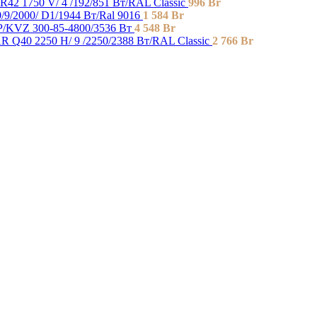
42 1750 V/ 4 /192/851 Вт/RAL Classic
996
Br
9/2000/ D1/1944 Вт/Ral 9016
1 584
Br
 P/KVZ 300-85-4800/3536 Вт
4 548
Br
 Q40 2250 H/ 9 /2250/2388 Вт/RAL Classic
2 766
Br