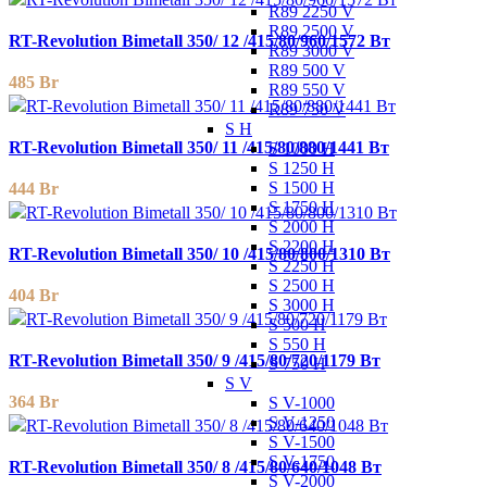
R89 2250 V
R89 2500 V
RT-Revolution Bimetall 350/ 12 /415/80/960/1572 Вт
R89 3000 V
R89 500 V
485
Br
R89 550 V
R89 750 V
S H
RT-Revolution Bimetall 350/ 11 /415/80/880/1441 Вт
S 1000 H
S 1250 H
S 1500 H
444
Br
S 1750 H
S 2000 H
S 2200 H
RT-Revolution Bimetall 350/ 10 /415/80/800/1310 Вт
S 2250 H
S 2500 H
404
Br
S 3000 H
S 500 H
S 550 H
RT-Revolution Bimetall 350/ 9 /415/80/720/1179 Вт
S 750 H
S V
364
Br
S V-1000
S V-1250
S V-1500
S V-1750
RT-Revolution Bimetall 350/ 8 /415/80/640/1048 Вт
S V-2000