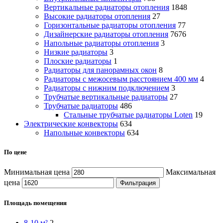
Вертикальные радиаторы отопления
1848
Высокие радиаторы отопления
27
Горизонтальные радиаторы отопления
77
Дизайнерские радиаторы отопления
7676
Напольные радиаторы отопления
3
Низкие радиаторы
3
Плоские радиаторы
1
Радиаторы для панорамных окон
8
Радиаторы с межосевым расстоянием 400 мм
4
Радиаторы с нижним подключением
3
Трубчатые вертикальные радиаторы
27
Трубчатые радиаторы
486
Cтальные трубчатые радиаторы Loten
19
Электрические конвекторы
634
Напольные конвекторы
634
По цене
Минимальная цена
Максимальная
цена
Фильтрация
Площадь помещения
8-10 м²
2