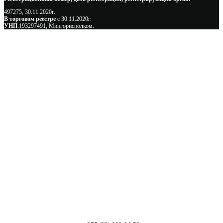
497275, 30.11.2020г.
В торговом реестре
с 30.11.2020г.
УНП
:193297491, Мингорисполком.
Сэкономьте Ваше время на подбор
радиаторов!
Позвоните и мы: - рассчитаем требуемую мощность; -
предложим от 3х вариантов в разном дизайне и ценовом
диапазоне; - большой выбор в наличии и под заказ;
Позвоните сейчас и получите скидку от
5%