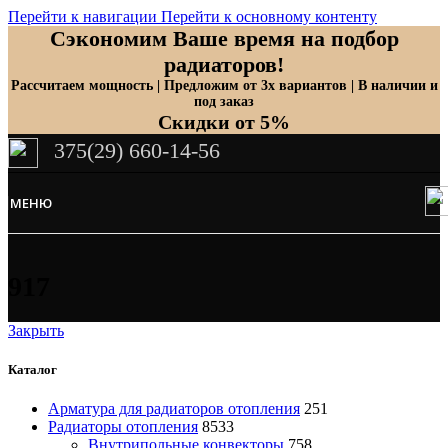
Перейти к навигации
Перейти к основному контенту
Сэкономим Ваше время на подбор
радиаторов!
Рассчитаем мощность | Предложим от 3х вариантов | В наличии и
под заказ
Скидки от 5%
375(29) 660-14-56
МЕНЮ
917
Закрыть
Каталог
Арматура для радиаторов отопления
251
Радиаторы отопления
8533
Внутрипольные конвекторы
758