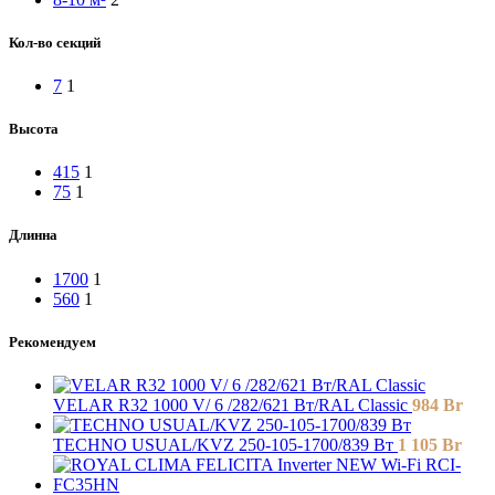
Кол-во секций
7
1
Высота
415
1
75
1
Длинна
1700
1
560
1
Рекомендуем
VELAR R32 1000 V/ 6 /282/621 Вт/RAL Classic
984
Br
TECHNO USUAL/KVZ 250-105-1700/839 Вт
1 105
Br