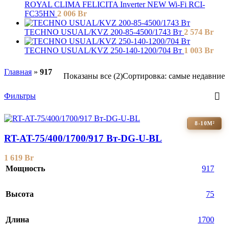
ROYAL CLIMA FELICITA Inverter NEW Wi-Fi RCI-
FC35HN
2 006
Br
TECHNO USUAL/KVZ 200-85-4500/1743 Вт
2 574
Br
TECHNO USUAL/KVZ 250-140-1200/704 Вт
1 003
Br
Главная
»
917
Показаны все (2)
Сортировка: самые недавние
Фильтры
8-10М²
RT-AT-75/400/1700/917 Вт-DG-U-BL
1 619
Br
Мощность
917
Высота
75
Длина
1700