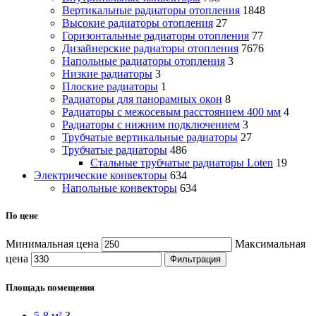
Вертикальные радиаторы отопления
1848
Высокие радиаторы отопления
27
Горизонтальные радиаторы отопления
77
Дизайнерские радиаторы отопления
7676
Напольные радиаторы отопления
3
Низкие радиаторы
3
Плоские радиаторы
1
Радиаторы для панорамных окон
8
Радиаторы с межосевым расстоянием 400 мм
4
Радиаторы с нижним подключением
3
Трубчатые вертикальные радиаторы
27
Трубчатые радиаторы
486
Cтальные трубчатые радиаторы Loten
19
Электрические конвекторы
634
Напольные конвекторы
634
По цене
Минимальная цена
Максимальная
цена
Фильтрация
Площадь помещения
5-8 м²
3