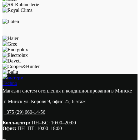
Новатерм
Techno
Магазин систем отопления и кондиционирования в Минске
г. Минск ул. Короля 9, офис 25, 6 этаж
+375 (29) 660-14-56
Колл-центр:
ПН–ВС: 10:00–20:00​
Офис:
ПН–ПТ: 10:00–18:00