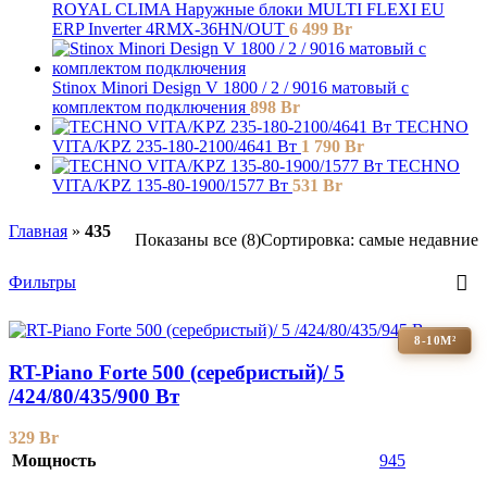
ROYAL CLIMA Наружные блоки MULTI FLEXI EU
ERP Inverter 4RMX-36HN/OUT
6 499
Br
Stinox Minori Design V 1800 / 2 / 9016 матовый с
комплектом подключения
898
Br
TECHNO
VITA/KPZ 235-180-2100/4641 Вт
1 790
Br
TECHNO
VITA/KPZ 135-80-1900/1577 Вт
531
Br
Главная
»
435
Показаны все (8)
Сортировка: самые недавние
Фильтры
8-10М²
RT-Piano Forte 500 (серебристый)/ 5
/424/80/435/900 Вт
329
Br
Мощность
945