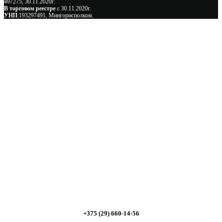
497275, 30.11.2020г.
В торговом реестре
с 30.11.2020г.
УНП
:193297491, Мингорисполком.
Сэкономьте Ваше время на подбор
радиаторов!
Позвоните и мы: - рассчитаем требуемую мощность; -
предложим от 3х вариантов в разном дизайне и ценовом
диапазоне; - большой выбор в наличии и под заказ;
Позвоните сейчас и получите скидку от
5%
+375 (29) 660-14-56