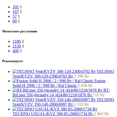
105
1
107
1
57
1
60
1
Межосевое расстояние
1180
2
2130
1
400
1
Рекомендуем
TECHNO
Vent/KVZV 300-120-2300/4702 Вт
3 290
Br
Fusion
Solid H 2900 / 2 / 998 Вт / Ral Classic
1 030
Br
RT-
BiLiner 350 (белый)/ 14 /424/80/1218/1876 Вт
711
Br
TECHNO
Vent/KVZV 350-140-2800/6997 Вт
5 532
Br
TECHNO USUAL/KVZ 380-85-2900/1734 Вт
2 962
Br