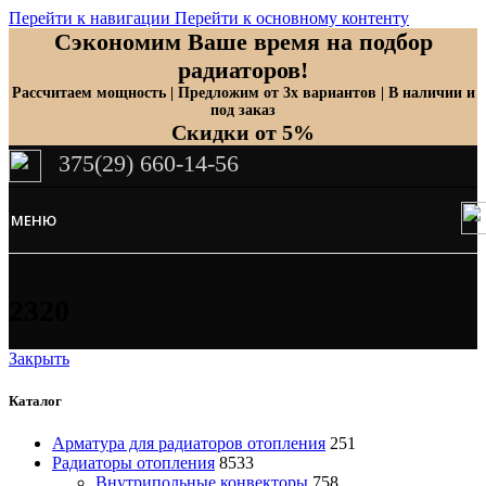
Перейти к навигации
Перейти к основному контенту
Сэкономим Ваше время на подбор
радиаторов!
Рассчитаем мощность | Предложим от 3х вариантов | В наличии и
под заказ
Скидки от 5%
375(29) 660-14-56
МЕНЮ
2320
Закрыть
Каталог
Арматура для радиаторов отопления
251
Радиаторы отопления
8533
Внутрипольные конвекторы
758