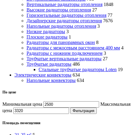
Вертикальные радиаторы отопления
1848
Высокие радиаторы отопления
27
Горизонтальные радиаторы отопления
77
Дизайнерские радиаторы отопления
7676
Напольные радиаторы отопления
3
Низкие радиаторы
3
Плоские радиаторы
1
Радиаторы для панорамных окон
8
Радиаторы с межосевым расстоянием 400 мм
4
Радиаторы с нижним подключением
3
Трубчатые вертикальные радиаторы
27
Трубчатые радиаторы
486
Cтальные трубчатые радиаторы Loten
19
Электрические конвекторы
634
Напольные конвекторы
634
По цене
Минимальная цена
Максимальная
цена
Фильтрация
Площадь помещения
21-25 м²
5