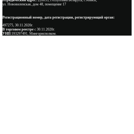
Юридический адрес:
220053, Республика Беларусь, г.Минск,
ул. Нововиленская, дом 48, помещение 17
Регистрационный номер, дата регистрации, регистрирующий орган:
497275, 30.11.2020г.
В торговом реестре
с 30.11.2020г.
УНП
:193297491, Мингорисполком.
Сэкономьте Ваше время на подбор
радиаторов!
Позвоните и мы: - рассчитаем требуемую мощность; -
предложим от 3х вариантов в разном дизайне и ценовом
диапазоне; - большой выбор в наличии и под заказ;
Позвоните сейчас и получите скидку от