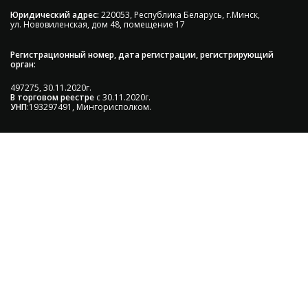
Юридический адрес:
220053, Республика Беларусь, г.Минск,
ул. Нововиленская, дом 48, помещение 17
Регистрационный номер, дата регистрации, регистрирующий
орган:
497275, 30.11.2020г.
В торговом реестре
с 30.11.2020г.
УНП
:193297491, Мингорисполком.
Сэкономьте Ваше время на подбор
радиаторов!
Позвоните и мы: - рассчитаем требуемую мощность; -
предложим от 3х вариантов в разном дизайне и
ценовом диапазоне; - большой выбор в наличии и под
заказ;