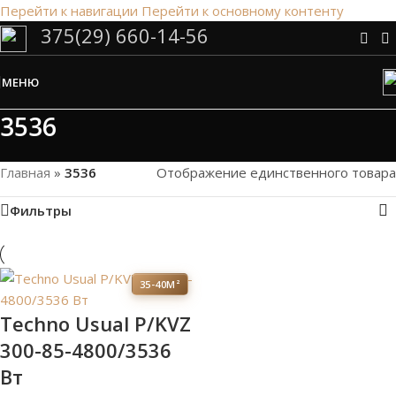
Перейти к навигации
Перейти к основному контенту
375(29) 660-14-56
Сэкономим Ваше время на подбор
радиаторов!
МЕНЮ
Рассчитаем мощность | Предложим от 3х вариантов | В
наличии и под заказ
3536
Скидки от 5%
Главная
»
3536
Отображение единственного товара
Фильтры
35-40М²
Techno Usual P/KVZ
300-85-4800/3536
Вт