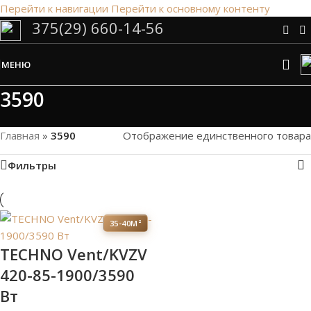
Перейти к навигации
Перейти к основному контенту
375(29) 660-14-56
Сэкономим Ваше время на подбор
радиаторов!
МЕНЮ
Рассчитаем мощность | Предложим от 3х вариантов | В
наличии и под заказ
3590
Скидки от 5%
Главная
»
3590
Отображение единственного товара
Фильтры
35-40М²
TECHNO Vent/KVZV
420-85-1900/3590
Вт