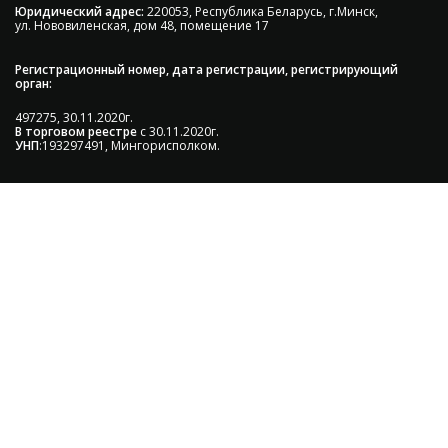
Юридический адрес:
220053, Республика Беларусь, г.Минск,
ул. Нововиленская, дом 48, помещение 17
Регистрационный номер, дата регистрации, регистрирующий
орган:
497275, 30.11.2020г.
В торговом реестре
с 30.11.2020г.
УНП
:193297491, Мингорисполком.
Сэкономьте Ваше время на подбор
радиаторов!
Позвоните и мы: - рассчитаем требуемую мощность; -
предложим от 3х вариантов в разном дизайне и
ценовом диапазоне; - большой выбор в наличии и под
заказ;