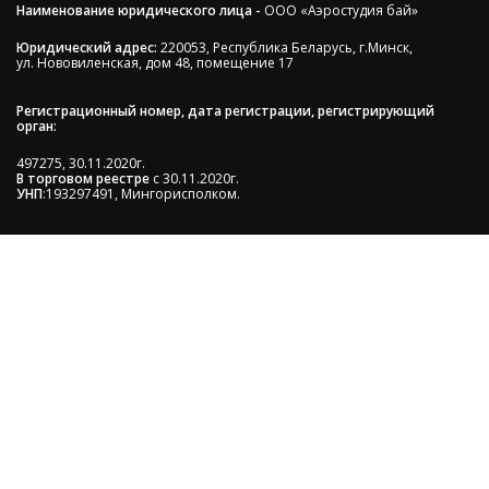
Наименование юридического лица -
ООО «Аэростудия бай»
Юридический адрес:
220053, Республика Беларусь, г.Минск,
ул. Нововиленская, дом 48, помещение 17
Регистрационный номер, дата регистрации, регистрирующий
орган:
497275, 30.11.2020г.
В торговом реестре
с 30.11.2020г.
УНП
:193297491, Мингорисполком.
Сэкономьте Ваше время на подбор
радиаторов!
Позвоните и мы: - рассчитаем требуемую мощность; -
предложим от 3х вариантов в разном дизайне и
ценовом диапазоне; - большой выбор в наличии и под