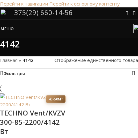
Перейти к навигации
Перейти к основному контенту
375(29) 660-14-56
Сэкономим Ваше время на подбор
радиаторов!
МЕНЮ
Рассчитаем мощность | Предложим от 3х вариантов | В
наличии и под заказ
4142
Скидки от 5%
Главная
»
4142
Отображение единственного товара
Фильтры
40-50М²
TECHNO Vent/KVZV
300-85-2200/4142
Вт