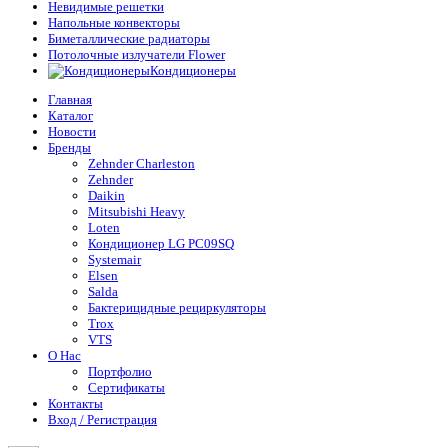
Невидимые решетки
Напольные конвекторы
Биметаллические радиаторы
Потолочные излучатели Flower
Кондиционеры
Главная
Каталог
Новости
Бренды
Zehnder Charleston
Zehnder
Daikin
Mitsubishi Heavy
Loten
Кондиционер LG PC09SQ
Systemair
Elsen
Salda
Бактерицидные рециркуляторы
Trox
VTS
О Нас
Портфолио
Сертификаты
Контакты
Вход / Регистрация