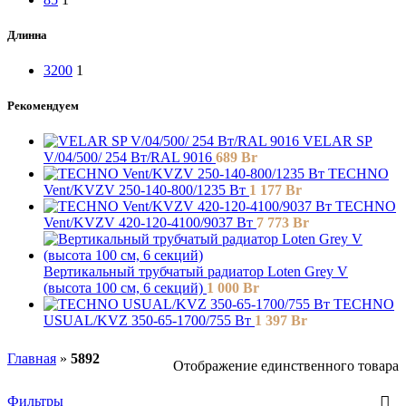
Длинна
3200
1
Рекомендуем
VELAR SP
V/04/500/ 254 Bт/RAL 9016
689
Br
TECHNO
Vent/KVZV 250-140-800/1235 Вт
1 177
Br
TECHNO
Vent/KVZV 420-120-4100/9037 Вт
7 773
Br
Вертикальный трубчатый радиатор Loten ‎Grey V
(высота 100 см, 6 секций)
1 000
Br
TECHNO
USUAL/KVZ 350-65-1700/755 Вт
1 397
Br
Главная
»
5892
Отображение единственного товара
Фильтры