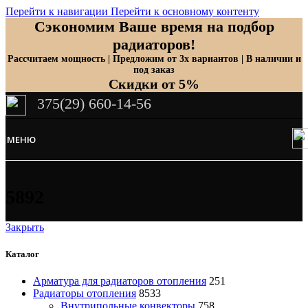
Перейти к навигации
Перейти к основному контенту
Сэкономим Ваше время на подбор
радиаторов!
Рассчитаем мощность | Предложим от 3х вариантов | В наличии и
под заказ
Скидки от 5%
375(29) 660-14-56
МЕНЮ
5892
Закрыть
Каталог
Арматура для радиаторов отопления
251
Радиаторы отопления
8533
Внутрипольные конвекторы
758