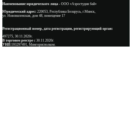
Наименование юридического лица -
ООО «Аэростудия бай»
Юридический адрес:
220053, Республика Беларусь, г.Минск,
ул. Нововиленская, дом 48, помещение 17
Регистрационный номер, дата регистрации, регистрирующий орган:
497275, 30.11.2020г.
В торговом реестре
с 30.11.2020г.
УНП
:193297491, Мингорисполком.
Сэкономьте Ваше время на подбор
радиаторов!
Позвоните и мы: - рассчитаем требуемую мощность; -
предложим от 3х вариантов в разном дизайне и ценовом
диапазоне; - большой выбор в наличии и под заказ;