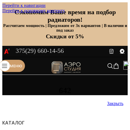
Перейти к навигации
Перейти к основному контенту
Сэкономим Ваше время на подбор
радиаторов!
Рассчитаем мощность | Предложим от 3х вариантов | В наличии и
под заказ
Скидки от 5%
375(29) 660-14-56
МЕНЮ
642
Закрыть
КАТАЛОГ