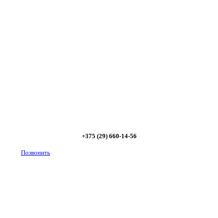
Позвоните и мы: - рассчитаем требуемую мощность;
- предложим от 3х вариантов в разном дизайне и
ценовом диапазоне; - большой выбор в наличии и
под заказ;
Позвоните сейчас и получите скидку
от 5%
+375 (29) 660-14-56
Позвонить