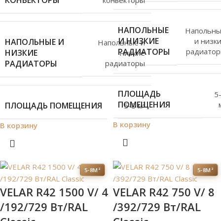
КОНВЕКТОРЫ
НАПОЛЬНЫЕ
Напольн
И НИЗКИЕ
и низк
НАПОЛЬНЫЕ И
Напольные и
РАДИАТОРЫ
радиато
НИЗКИЕ
низкие
РАДИАТОРЫ
радиаторы
ПЛОЩАДЬ
5
ПОМЕЩЕНИЯ
ПЛОЩАДЬ ПОМЕЩЕНИЯ
5-8 м²
В корзину
В корзину
5-8М²
5-8М²
VELAR R42 1500 V/ 4
VELAR R42 750 V/ 8
/192/729 Вт/RAL
/392/729 Вт/RAL