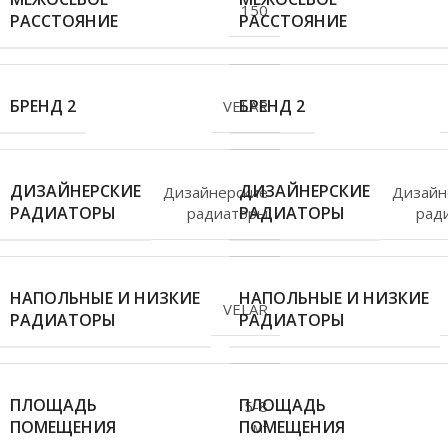
150
РАССТОЯНИЕ
РАССТОЯНИЕ
БРЕНД 2
БРЕНД 2
VELAR
ДИЗАЙНЕРСКИЕ
ДИЗАЙНЕРСКИЕ
Дизайнерские
Дизайн
РАДИАТОРЫ
РАДИАТОРЫ
радиаторы
рад
НАПОЛЬНЫЕ И НИЗКИЕ
НАПОЛЬНЫЕ И НИЗКИЕ
VELAR
РАДИАТОРЫ
РАДИАТОРЫ
ПЛОЩАДЬ
ПЛОЩАДЬ
5-8
ПОМЕЩЕНИЯ
ПОМЕЩЕНИЯ
м²