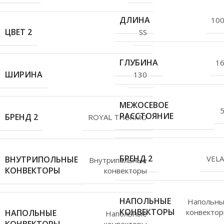
ДЛИНА
10
ЦВЕТ 2
SS
ГЛУБИНА
1
ШИРИНА
130
МЕЖОСЕВОЕ
РАССТОЯНИЕ
БРЕНД 2
ROYAL THERMO
БРЕНД 2
VEL
ВНУТРИПОЛЬНЫЕ
Внутрипольные
КОНВЕКТОРЫ
конвекторы
НАПОЛЬНЫЕ
Напольн
КОНВЕКТОРЫ
конвекто
НАПОЛЬНЫЕ
Напольные
конвекторы