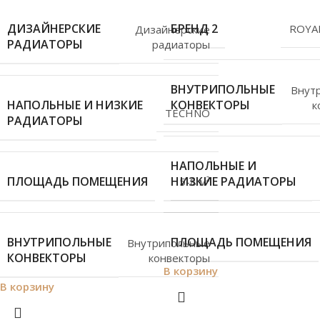
ДИЗАЙНЕРСКИЕ
БРЕНД 2
ROYA
Дизайнерские
РАДИАТОРЫ
радиаторы
ВНУТРИПОЛЬНЫЕ
Внут
НАПОЛЬНЫЕ И НИЗКИЕ
КОНВЕКТОРЫ
к
TECHNO
РАДИАТОРЫ
НАПОЛЬНЫЕ И
ПЛОЩАДЬ ПОМЕЩЕНИЯ
НИЗКИЕ РАДИАТОРЫ
5-8 м²
ВНУТРИПОЛЬНЫЕ
ПЛОЩАДЬ ПОМЕЩЕНИЯ
Внутрипольные
КОНВЕКТОРЫ
конвекторы
В корзину
В корзину