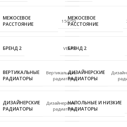
МЕЖОСЕВОЕ
МЕЖОСЕВОЕ
150/50
РАССТОЯНИЕ
РАССТОЯНИЕ
БРЕНД 2
БРЕНД 2
VELAR
ВЕРТИКАЛЬНЫЕ
ДИЗАЙНЕРСКИЕ
Вертикальные
Дизайн
РАДИАТОРЫ
РАДИАТОРЫ
радиаторы
рад
ДИЗАЙНЕРСКИЕ
НАПОЛЬНЫЕ И НИЗКИЕ
Дизайнерские
РАДИАТОРЫ
РАДИАТОРЫ
радиаторы