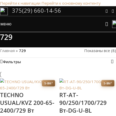
Перейти к навигации
Перейти к основному контенту
375(29) 660-14-56
Сэкономим Ваше время на подбор
радиаторов!
МЕНЮ
Рассчитаем мощность | Предложим от 3х вариантов | В
наличии и под заказ
729
Скидки от 5%
Главная
»
729
Показаны все (8)
Фильтры
5-8М²
5-8М²
TECHNO
RT-AT-
USUAL/KVZ 200-65-
90/250/1700/729
2400/729 Вт
Вт-DG-U-BL