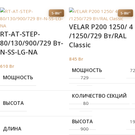
5-8М²
5-8М²
VELAR P200 1250/ 4
RT-AT-STEP-
/1250/729 Вт/RAL
80/130/900/729 Вт-
Classic
N-SS-LG-NA
845
Br
610
Br
МОЩНОСТЬ
7
МОЩНОСТЬ
729
КОЛИЧЕСТВО СЕКЦИЙ
ВЫСОТА
80
ВЫСОТА
1
ДЛИНА
900