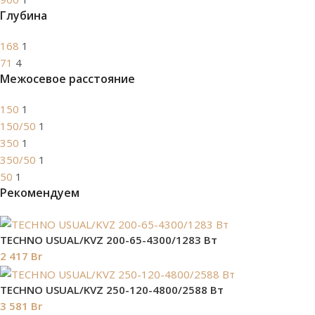
Глубина
168
1
71
4
Межосевое расстояние
150
1
150/50
1
350
1
350/50
1
50
1
Рекомендуем
TECHNO USUAL/KVZ 200-65-4300/1283 Вт
2 417
Br
TECHNO USUAL/KVZ 250-120-4800/2588 Вт
3 581
Br