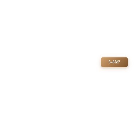
5-8М²