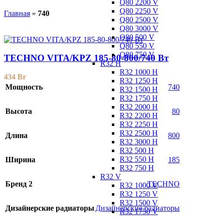
Q80 2200 V
Q80 2250 V
Главная
»
740
Q80 2500 V
Q80 3000 V
Q80 500 V
Q80 550 V
Q80 750 V
TECHNO VITA/KPZ 185-80-800/740 Вт
R32 H
R32 1000 H
434
Br
R32 1250 H
Мощность
740
R32 1500 H
R32 1750 H
R32 2000 H
Высота
80
R32 2200 H
R32 2250 H
R32 2500 H
Длина
800
R32 3000 H
R32 500 H
R32 550 H
Ширина
185
R32 750 H
R32 V
Бренд 2
TECHNO
R32 1000 V
R32 1250 V
R32 1500 V
Дизайнерские радиаторы
Дизайнерские радиаторы
R32 1750 V