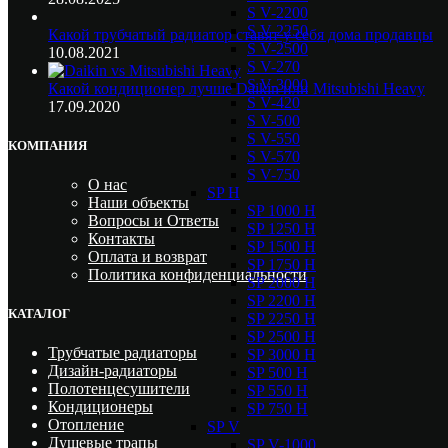
S V-2200
S V-2250
Какой трубчатый радиатор ставят у себя дома продавцы
S V-2500
10.08.2021
S V-270
S V-3000
Какой кондиционер лучше Daikin или Mitsubishi Heavy
S V-420
17.09.2020
S V-500
S V-550
КОМПАНИЯ
S V-570
S V-750
О нас
SP H
Наши объекты
SP 1000 H
Вопросы и Ответы
SP 1250 H
Контакты
SP 1500 H
Оплата и возврат
SP 1750 H
Политика конфиденциальности
SP 2000 H
SP 2200 H
КАТАЛОГ
SP 2250 H
SP 2500 H
Трубчатые радиаторы
SP 3000 H
Дизайн-радиаторы
SP 500 H
Полотенцесушители
SP 550 H
Кондиционеры
SP 750 H
Отопление
SP V
Душевые трапы
SP V-1000