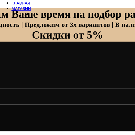
ГЛАВНАЯ
МАГАЗИН
м Ваше время на подбор ра
БРЕНДЫ
Отопление
ность | Предложим от 3х вариантов | В нали
Скидки от 5%
Zehnder
Zehnder Charleston
Loten
Daveti
Royal Thermo
Кондиционеры
Daikin
Mitsubishi Heavy
Hitachi
Mitsubishi Electric
LG
Все бренды
Вентиляция
Invisiline
Muno Air
Systemair