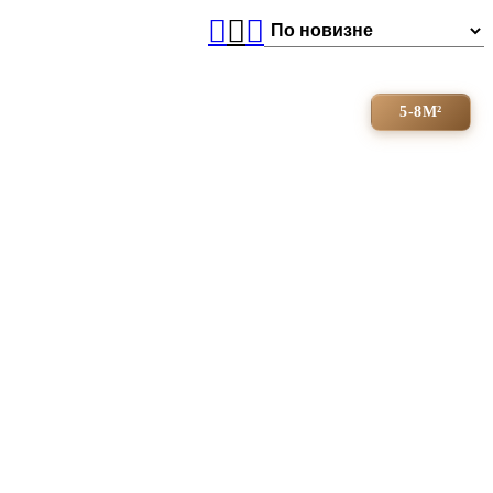
5-8М²