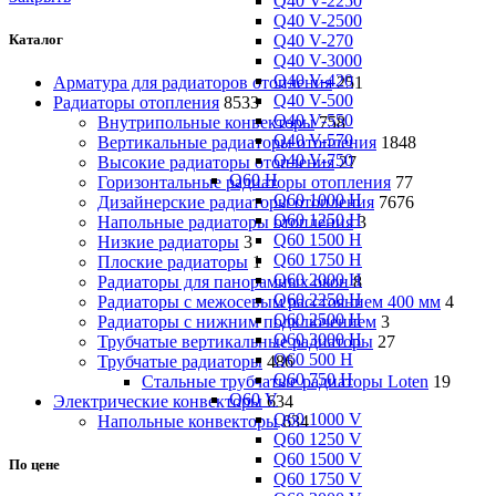
Q40 V-2250
Q40 V-2500
Q40 V-270
Каталог
Q40 V-3000
Q40 V-420
Арматура для радиаторов отопления
251
Q40 V-500
Радиаторы отопления
8533
Q40 V-550
Внутрипольные конвекторы
758
Q40 V-570
Вертикальные радиаторы отопления
1848
Q40 V-750
Высокие радиаторы отопления
27
Q60 H
Горизонтальные радиаторы отопления
77
Q60 1000 H
Дизайнерские радиаторы отопления
7676
Q60 1250 H
Напольные радиаторы отопления
3
Q60 1500 H
Низкие радиаторы
3
Q60 1750 H
Плоские радиаторы
1
Q60 2000 H
Радиаторы для панорамных окон
8
Q60 2250 H
Радиаторы с межосевым расстоянием 400 мм
4
Q60 2500 H
Радиаторы с нижним подключением
3
Q60 3000 H
Трубчатые вертикальные радиаторы
27
Q60 500 H
Трубчатые радиаторы
486
Q60 750 H
Cтальные трубчатые радиаторы Loten
19
Q60 V
Электрические конвекторы
634
Q60 1000 V
Напольные конвекторы
634
Q60 1250 V
Q60 1500 V
По цене
Q60 1750 V