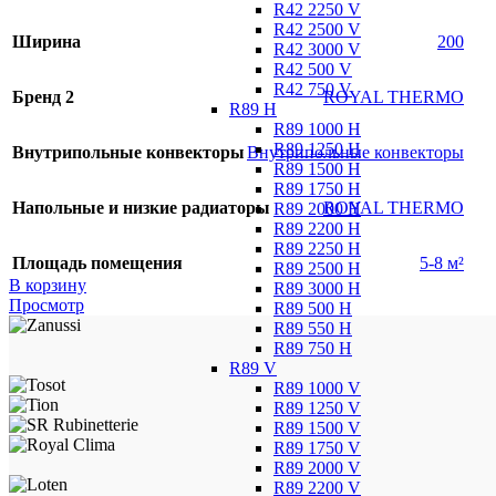
R42 2250 V
R42 2500 V
Ширина
200
R42 3000 V
R42 500 V
R42 750 V
Бренд 2
ROYAL THERMO
R89 H
R89 1000 H
R89 1250 H
Внутрипольные конвекторы
Внутрипольные конвекторы
R89 1500 H
R89 1750 H
Напольные и низкие радиаторы
ROYAL THERMO
R89 2000 H
R89 2200 H
R89 2250 H
Площадь помещения
5-8 м²
R89 2500 H
В корзину
R89 3000 H
Просмотр
R89 500 H
R89 550 H
R89 750 H
R89 V
R89 1000 V
R89 1250 V
R89 1500 V
R89 1750 V
R89 2000 V
R89 2200 V