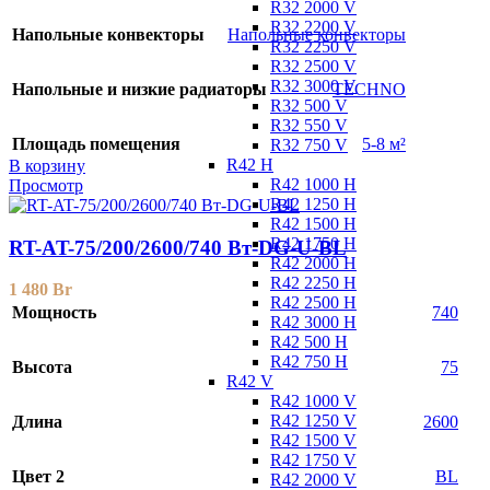
R32 2000 V
R32 2200 V
Напольные конвекторы
Напольные конвекторы
R32 2250 V
R32 2500 V
R32 3000 V
Напольные и низкие радиаторы
TECHNO
R32 500 V
R32 550 V
Площадь помещения
5-8 м²
R32 750 V
R42 H
В корзину
R42 1000 H
Просмотр
R42 1250 H
R42 1500 H
R42 1750 H
RT-AT-75/200/2600/740 Вт-DG-U-BL
R42 2000 H
R42 2250 H
1 480
Br
R42 2500 H
Мощность
740
R42 3000 H
R42 500 H
R42 750 H
Высота
75
R42 V
R42 1000 V
R42 1250 V
Длина
2600
R42 1500 V
R42 1750 V
Цвет 2
BL
R42 2000 V