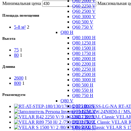
Q60 2000 V
Минимальная цена
Максимальная ц
Q60 2250 V
Q60 2500 V
Площадь помещения
Q60 3000 V
Q60 500 V
Q60 750 V
5-8 м²
2
Q80 H
Q80 1000 H
Высота
Q80 1250 H
Q80 1500 H
75
1
Q80 1750 H
80
1
Q80 2000 H
Q80 2200 H
Длинна
Q80 2250 H
Q80 2500 H
2600
1
Q80 3000 H
800
1
Q80 500 H
Q80 550 H
Рекомендуем
Q80 750 H
Q80 V
Q80 1000 V
RT-AT
Q80 1250 V
Persona Inverter / MSAG4W-24N8D0-I /
Q80 1500 V
VELAR 
Q80 1750 V
VELAR R8
Q80 2000 V
VELAR S 150