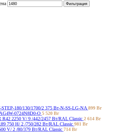
ена
Фильтрация
-STEP-180/130/1700/2 375 Вт-N-SS-LG-NA
899
Br
 MSAG4W-0724N8D0-O
5 520
Br
R42 2250 V/ 9 /442/2457 Вт/RAL Classic
2 614
Br
9 750 H/ 2 /750/282 Вт/RAL Classic
981
Br
0 V/ 2 /80/379 Вт/RAL Classic
714
Br