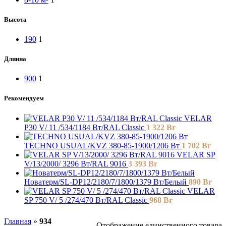
Высота
190
1
Длинна
900
1
Рекомендуем
VELAR
P30 V/ 11 /534/1184 Вт/RAL Classic
1 322
Br
TECHNO USUAL/KVZ 380-85-1900/1206 Вт
1 702
Br
VELAR SP
V/13/2000/ 3296 Bт/RAL 9016
3 393
Br
Новатерм/SL-DP12/2180/7/1800/1379 Вт/Белый
890
Br
VELAR
SP 750 V/ 5 /274/470 Вт/RAL Classic
968
Br
Главная
»
934
Отображение единственного товара