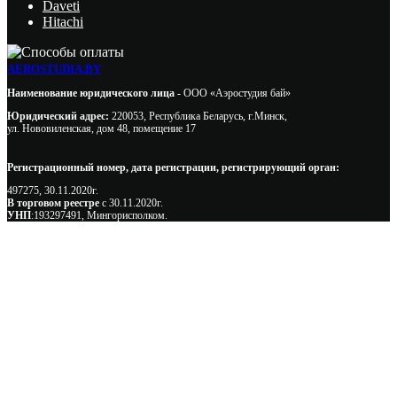
Daveti
Hitachi
AEROSTUDIA.BY
Наименование юридического лица -
ООО «Аэростудия бай»
Юридический адрес:
220053, Республика Беларусь, г.Минск,
ул. Нововиленская, дом 48, помещение 17
Регистрационный номер, дата регистрации, регистрирующий орган:
497275, 30.11.2020г.
В торговом реестре
с 30.11.2020г.
УНП
:193297491, Мингорисполком.
Сэкономьте Ваше время на подбор
радиаторов!