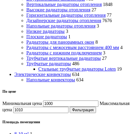
Вертикальные радиаторы отопления
1848
Высокие радиаторы отопления
27
Горизонтальные радиаторы отопления
77
Дизайнерские радиаторы отопления
7676
Напольные радиаторы отопления
3
Низкие радиаторы
3
Плоские радиаторы
1
Радиаторы для панорамных окон
8
Радиаторы с межосевым расстоянием 400 мм
4
Радиаторы с нижним подключением
3
Трубчатые вертикальные радиаторы
27
Трубчатые радиаторы
486
Cтальные трубчатые радиаторы Loten
19
Электрические конвекторы
634
Напольные конвекторы
634
По цене
Минимальная цена
Максимальная
цена
Фильтрация
Площадь помещения
8-10 м²
1