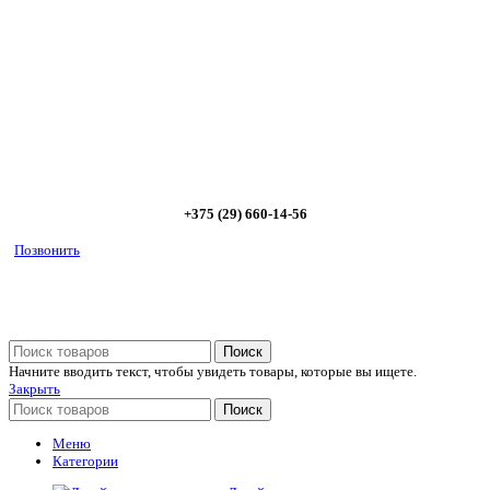
Позвоните и мы: - рассчитаем требуемую мощность; -
предложим от 3х вариантов в разном дизайне и ценовом
диапазоне; - большой выбор в наличии и под заказ;
Позвоните сейчас и получите скидку от
5%
+375 (29) 660-14-56
Позвонить
Поиск
Начните вводить текст, чтобы увидеть товары, которые вы ищете.
Закрыть
Поиск
Меню
Категории