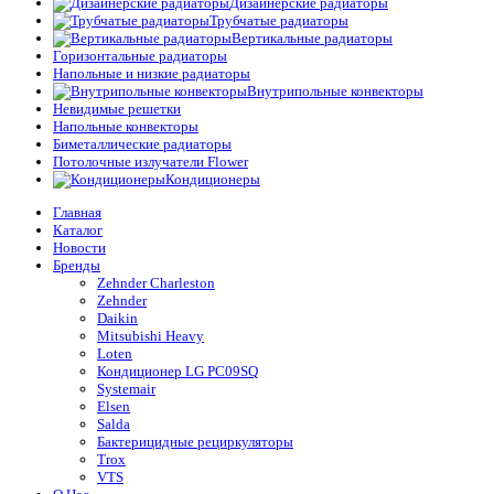
Дизайнерские радиаторы
Трубчатые радиаторы
Вертикальные радиаторы
Горизонтальные радиаторы
Напольные и низкие радиаторы
Внутрипольные конвекторы
Невидимые решетки
Напольные конвекторы
Биметаллические радиаторы
Потолочные излучатели Flower
Кондиционеры
Главная
Каталог
Новости
Бренды
Zehnder Charleston
Zehnder
Daikin
Mitsubishi Heavy
Loten
Кондиционер LG PC09SQ
Systemair
Elsen
Salda
Бактерицидные рециркуляторы
Trox
VTS