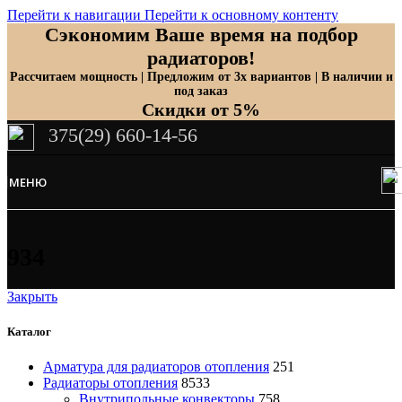
Перейти к навигации
Перейти к основному контенту
Сэкономим Ваше время на подбор
радиаторов!
Рассчитаем мощность | Предложим от 3х вариантов | В наличии и
под заказ
Скидки от 5%
375(29) 660-14-56
МЕНЮ
934
Закрыть
Каталог
Арматура для радиаторов отопления
251
Радиаторы отопления
8533
Внутрипольные конвекторы
758