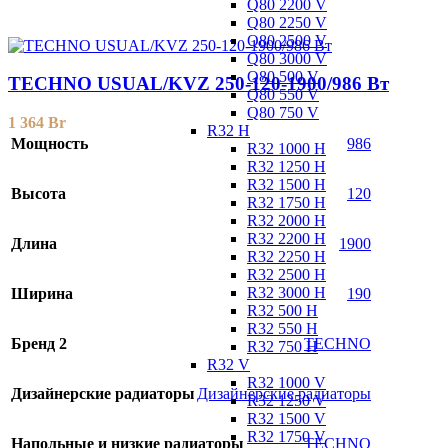
Q80 2200 V
Q80 2250 V
Q80 2500 V
Q80 3000 V
Q80 500 V
TECHNO USUAL/KVZ 250-120-1900/986 Вт
Q80 550 V
Q80 750 V
1 364
Br
R32 H
Мощность
986
R32 1000 H
R32 1250 H
R32 1500 H
Высота
120
R32 1750 H
R32 2000 H
R32 2200 H
Длина
1900
R32 2250 H
R32 2500 H
R32 3000 H
Ширина
190
R32 500 H
R32 550 H
Бренд 2
TECHNO
R32 750 H
R32 V
R32 1000 V
Дизайнерские радиаторы
Дизайнерские радиаторы
R32 1250 V
R32 1500 V
R32 1750 V
Напольные и низкие радиаторы
TECHNO