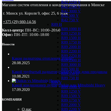
R42 2250 V
Магазин систем отопления и кондиционирования в Минске
R42 2500 V
R42 3000 V
г. Минск ул. Короля 9, офис 25, 6 этаж
R42 500 V
R42 750 V
+375 (29) 660-14-56
R89 H
R89 1000 H
Колл-центр:
ПН–ВС: 10:00–20:00​
R89 1250 H
Офис:
ПН–ПТ: 10:00–18:00
R89 1500 H
R89 1750 H
Новости
R89 2000 H
R89 2200 H
R89 2250 H
Какие радиаторы отопления лучше?
R89 2500 H
28.08.2025
R89 3000 H
R89 500 H
Какой трубчатый радиатор ставят у себя дома продавцы
R89 550 H
10.08.2021
R89 750 H
R89 V
Какой кондиционер лучше Daikin или Mitsubishi Heavy
R89 1000 V
17.09.2020
R89 1250 V
R89 1500 V
КОМПАНИЯ
R89 1750 V
R89 2000 V
R89 2200 V
О нас