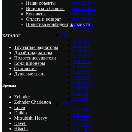
R89 2250 V
Наши объекты
R89 2500 V
Вопросы и Ответы
R89 3000 V
Контакты
R89 500 V
Оплата и возврат
R89 550 V
Политика конфиденциальности
R89 750 V
S H
КАТАЛОГ
S 1000 H
S 1250 H
Трубчатые радиаторы
S 1500 H
Дизайн-радиаторы
S 1750 H
Полотенцесушители
S 2000 H
Кондиционеры
S 2200 H
Отопление
S 2250 H
Душевые трапы
S 2500 H
S 3000 H
Бренды
S 500 H
S 550 H
Zehnder
S 750 H
Zehnder Charleston
S V
Loten
S V-1000
Daikin
S V-1250
Mitsubishi Heavy
S V-1500
Daveti
S V-1750
Hitachi
S V-2000