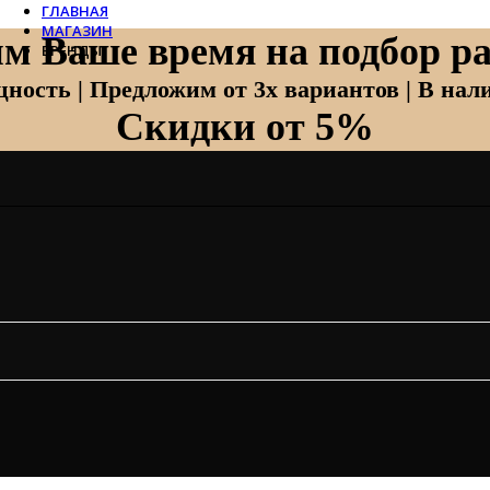
ГЛАВНАЯ
МАГАЗИН
м Ваше время на подбор ра
БРЕНДЫ
Отопление
ность | Предложим от 3х вариантов | В нали
Скидки от 5%
Zehnder
Zehnder Charleston
Loten
Daveti
Royal Thermo
Кондиционеры
Daikin
Mitsubishi Heavy
Hitachi
Mitsubishi Electric
LG
Все бренды
Вентиляция
Invisiline
Muno Air
Systemair