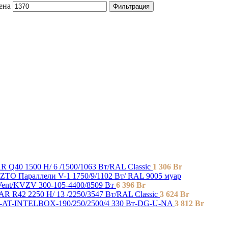
ена
Фильтрация
 Q40 1500 H/ 6 /1500/1063 Вт/RAL Classic
1 306
Br
ZTO Параллели V-1 1750/9/1102 Вт/ RAL 9005 муар
nt/KVZV 300-105-4400/8509 Вт
6 396
Br
R R42 2250 H/ 13 /2250/3547 Вт/RAL Classic
3 624
Br
-AT-INTELBOX-190/250/2500/4 330 Вт-DG-U-NA
3 812
Br