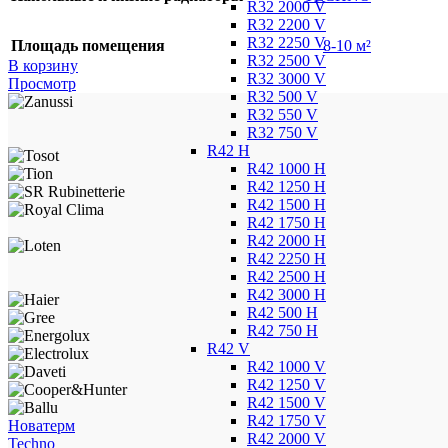
R32 2000 V
R32 2200 V
R32 2250 V
Площадь помещения
8-10 м²
R32 2500 V
В корзину
R32 3000 V
Просмотр
R32 500 V
R32 550 V
R32 750 V
R42 H
R42 1000 H
R42 1250 H
R42 1500 H
R42 1750 H
R42 2000 H
R42 2250 H
R42 2500 H
R42 3000 H
R42 500 H
R42 750 H
R42 V
R42 1000 V
R42 1250 V
R42 1500 V
R42 1750 V
Новатерм
R42 2000 V
Techno