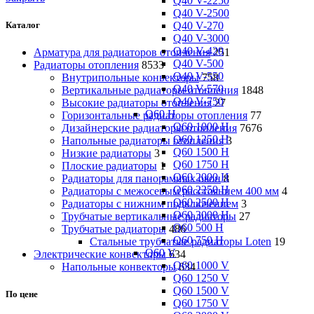
Q40 V-2250
Q40 V-2500
Q40 V-270
Каталог
Q40 V-3000
Q40 V-420
Арматура для радиаторов отопления
251
Q40 V-500
Радиаторы отопления
8533
Q40 V-550
Внутрипольные конвекторы
758
Q40 V-570
Вертикальные радиаторы отопления
1848
Q40 V-750
Высокие радиаторы отопления
27
Q60 H
Горизонтальные радиаторы отопления
77
Q60 1000 H
Дизайнерские радиаторы отопления
7676
Q60 1250 H
Напольные радиаторы отопления
3
Q60 1500 H
Низкие радиаторы
3
Q60 1750 H
Плоские радиаторы
1
Q60 2000 H
Радиаторы для панорамных окон
8
Q60 2250 H
Радиаторы с межосевым расстоянием 400 мм
4
Q60 2500 H
Радиаторы с нижним подключением
3
Q60 3000 H
Трубчатые вертикальные радиаторы
27
Q60 500 H
Трубчатые радиаторы
486
Q60 750 H
Cтальные трубчатые радиаторы Loten
19
Q60 V
Электрические конвекторы
634
Q60 1000 V
Напольные конвекторы
634
Q60 1250 V
Q60 1500 V
По цене
Q60 1750 V