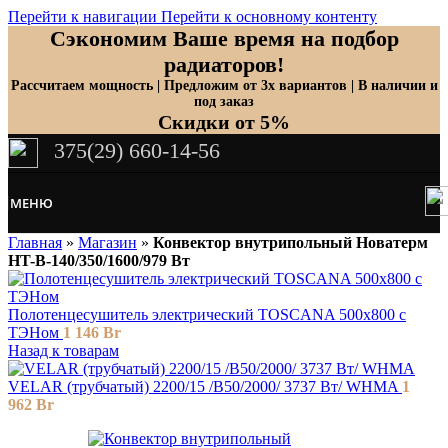
Перейти к навигации
Перейти к основному контенту
Сэкономим Ваше время на подбор
радиаторов!
Рассчитаем мощность | Предложим от 3х вариантов | В наличии и
под заказ
Скидки от 5%
375(29) 660-14-56
МЕНЮ
Главная
»
Магазин
»
Конвектор внутрипольный Новатерм
HT-B-140/350/1600/979 Вт
Полотенцесушитель электрический TOSCANA 500x800 с
ТЭНом
1 146
Br
Назад к товарам
VELAR (трубчатый) 2200/15 /B50/2000/ 3737 Bт/ WHMA
1
962
Br