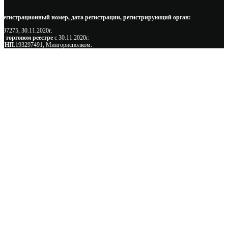
Регистрационный номер, дата регистрации, регистрирующий орган:
497275, 30.11.2020г.
В торговом реестре
с 30.11.2020г.
УНП
:193297491, Мингорисполком.
Сэкономьте Ваше время на подбор
радиаторов!
Позвоните и мы: - рассчитаем требуемую мощность; -
предложим от 3х вариантов в разном дизайне и ценовом
диапазоне; - большой выбор в наличии и под заказ;
Позвоните сейчас и получите скидку от
5%