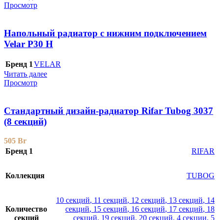
Просмотр
Напольный радиатор с нижним подключением
Velar P30 H
Бренд 1
VELAR
Читать далее
Просмотр
Стандартный дизайн-радиатор Rifar Tubog 3037
(8 секций)
505
Br
Бренд 1
RIFAR
Коллекция
TUBOG
10 секций
,
11 секций
,
12 секций
,
13 секций
,
14
Количество
секций
,
15 секций
,
16 секций
,
17 секций
,
18
секций
секций
,
19 секций
,
20 секций
,
4 секции
,
5