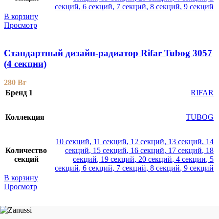
секций
,
6 секций
,
7 секций
,
8 секций
,
9 секций
В корзину
Просмотр
Стандартный дизайн-радиатор Rifar Tubog 3057
(4 секции)
280
Br
Бренд 1
RIFAR
Коллекция
TUBOG
10 секций
,
11 секций
,
12 секций
,
13 секций
,
14
Количество
секций
,
15 секций
,
16 секций
,
17 секций
,
18
секций
секций
,
19 секций
,
20 секций
,
4 секции
,
5
секций
,
6 секций
,
7 секций
,
8 секций
,
9 секций
В корзину
Просмотр