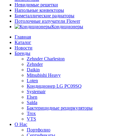
Невидимые решетки
Напольные конвекторы
Биметаллические радиаторы
Потолочные излучатели Flower
Кондиционеры
Главная
Каталог
Новости
Бренды
Zehnder Charleston
Zehnder
Daikin
Mitsubishi Heavy
Loten
Кондиционер LG PC09SQ
Systemair
Elsen
Salda
Бактерицидные рециркуляторы
Trox
VTS
О Нас
Портфолио
Сертификаты