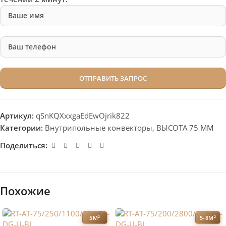
Артикул:
qSnKQXxxgaEdEwOjrik822
Категории:
Внутрипольные конвекторы
,
ВЫСОТА 75 ММ
Поделиться:
Похожие
5М²
5-8М²