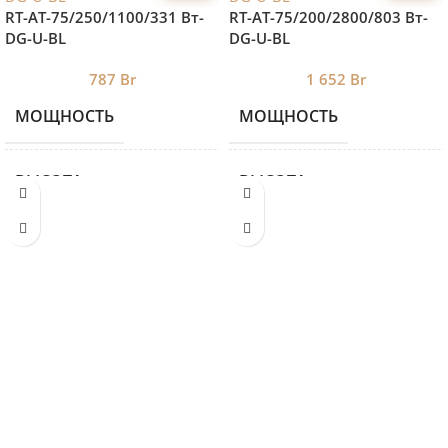
RT-AT-75/250/1100/331 Вт-
RT-AT-75/200/2800/803 Вт-
DG-U-BL
DG-U-BL
787
Br
1 652
Br
МОЩНОСТЬ
МОЩНОСТЬ
331
ВЫСОТА
ВЫСОТА
75
ДЛИНА
ДЛИНА
1100
ЦВЕТ 2
ЦВЕТ 2
BL
ШИРИНА
ШИРИНА
190
БРЕНД 2
БРЕНД 2
ROYAL THERMO
ROYA