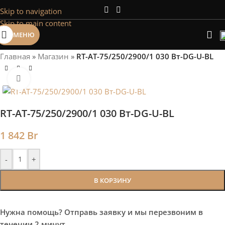
Skip to navigation
Сэкономим Ваше время на подбор
Skip to main content
радиаторов!
МЕНЮ
Рассчитаем мощность | Предложим от 3х вариантов | В
наличии и под заказ
Главная
»
Магазин
»
RT-AT-75/250/2900/1 030 Вт-DG-U-BL
Скидки от 5%
Нажмите, чтобы увеличить
RT-AT-75/250/2900/1 030 Вт-DG-U-BL
1 842
Br
-
+
В КОРЗИНУ
Нужна помощь? Отправь заявку и мы перезвоним в
течении 2 минут.