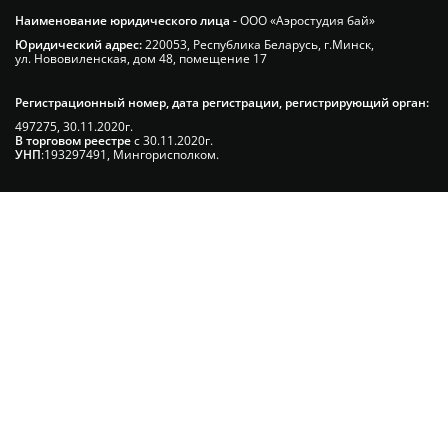
Наименование юридического лица -
ООО «Аэростудия бай»
Юридический адрес:
220053, Республика Беларусь, г.Минск,
ул. Нововиленская, дом 48, помещение 17
Регистрационный номер, дата регистрации, регистрирующий орган:
497275, 30.11.2020г.
В торговом реестре
с 30.11.2020г.
УНП
:193297491, Мингорисполком.
Сэкономьте Ваше время на подбор
радиаторов!
Позвоните и мы: - рассчитаем требуемую
мощность; - предложим от 3х вариантов в разном
дизайне и ценовом диапазоне; - большой выбор