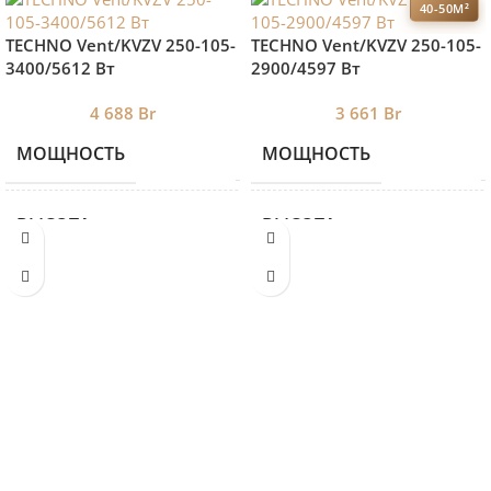
40-50М²
TECHNO Vent/KVZV 250-105-
TECHNO Vent/KVZV 250-105-
3400/5612 Вт
2900/4597 Вт
4 688
Br
3 661
Br
МОЩНОСТЬ
МОЩНОСТЬ
5612
ВЫСОТА
ВЫСОТА
105
ДЛИНА
ДЛИНА
3400
ШИРИНА
ШИРИНА
190
БРЕНД 2
БРЕНД 2
TECHNO
TE