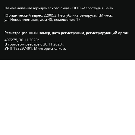
Наименование юридического лица -
ООО «Аэростудия бай»
Юридический адрес:
220053, Республика Беларусь, г.Минск,
ул. Нововиленская, дом 48, помещение 17
Регистрационный номер, дата регистрации, регистрирующий орган:
497275, 30.11.2020г.
В торговом реестре
с 30.11.2020г.
УНП
:193297491, Мингорисполком.
Сэкономьте Ваше время на подбор
радиаторов!
Позвоните и мы: - рассчитаем требуемую
мощность; - предложим от 3х вариантов в разном