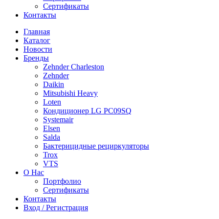
Сертификаты
Контакты
Главная
Каталог
Новости
Бренды
Zehnder Charleston
Zehnder
Daikin
Mitsubishi Heavy
Loten
Кондиционер LG PC09SQ
Systemair
Elsen
Salda
Бактерицидные рециркуляторы
Trox
VTS
О Нас
Портфолио
Сертификаты
Контакты
Вход / Регистрация