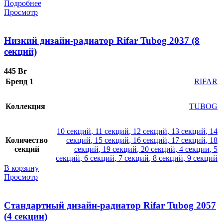
Подробнее
Просмотр
Низкий дизайн-радиатор Rifar Tubog 2037 (8
секций)
445
Br
Бренд 1
RIFAR
Коллекция
TUBOG
10 секций
,
11 секций
,
12 секций
,
13 секций
,
14
Количество
секций
,
15 секций
,
16 секций
,
17 секций
,
18
секций
секций
,
19 секций
,
20 секций
,
4 секции
,
5
секций
,
6 секций
,
7 секций
,
8 секций
,
9 секций
В корзину
Просмотр
Стандартный дизайн-радиатор Rifar Tubog 2057
(4 секции)