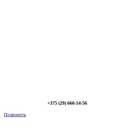
Сэкономьте Ваше время на подбор
радиаторов!
Позвоните и мы: - рассчитаем требуемую мощность; -
предложим от 3х вариантов в разном дизайне и ценовом
диапазоне; - большой выбор в наличии и под заказ;
Позвоните сейчас и получите скидку от
5%
+375 (29) 660-14-56
Позвонить