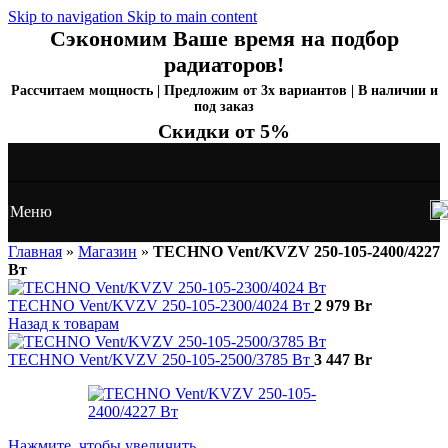
Skip to navigation
Skip to main content
Сэкономим Ваше время на подбор
радиаторов!
Рассчитаем мощность | Предложим от 3х вариантов | В наличии и
под заказ
Скидки от 5%
Меню
Главная
»
Магазин
»
TECHNO Vent/KVZV 250-105-2400/4227
Вт
TECHNO Vent/KVZV 250-105-2300/4024 Вт
2 979
Br
Назад к товарам
TECHNO Vent/KVZV 250-105-2500/3785 Вт
3 447
Br
Нажмите, чтобы увеличить